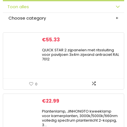
Toon alles
Choose category
€
55.33
QUICK STAR 2 zijpanelen met ritssluiting
voor paviljoen 3x4m zijwand antraciet RAL
7012
0
€
22.99
Plantenlamp, JINHONGTO kweeklamp
voor kamerplanten, 3000k/5000k/660nm
volledig spectrum plantenlicht 2-koppig,
3…