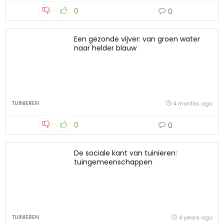
0
0
Een gezonde vijver: van groen water
naar helder blauw
TUINIEREN
4 months ago
0
0
De sociale kant van tuinieren:
tuingemeenschappen
TUINIEREN
4 years ago