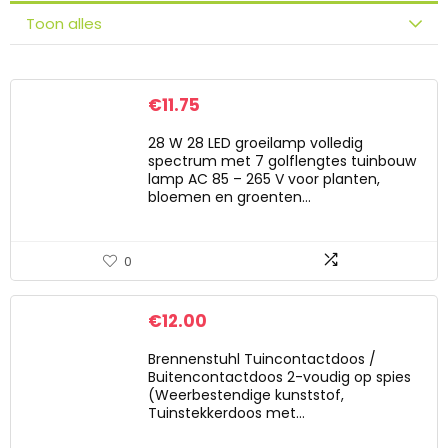
Toon alles
€
11.75
28 W 28 LED groeilamp volledig
spectrum met 7 golflengtes tuinbouw
lamp AC 85 – 265 V voor planten,
bloemen en groenten…
0
€
12.00
Brennenstuhl Tuincontactdoos /
Buitencontactdoos 2-voudig op spies
(Weerbestendige kunststof,
Tuinstekkerdoos met…