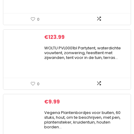
0
€
123.99
WOLTU PVL0001bl Partytent, waterdichte
vouwtent, zonwering, feesttent met
zijwanden, tent voor in de tuin, terras…
0
€
9.99
Vegena Plantenbordjes voor buiten, 60
stuks, hout, om te beschrijven, met pen,
plantensteker, kruidentuin, houten
borden…