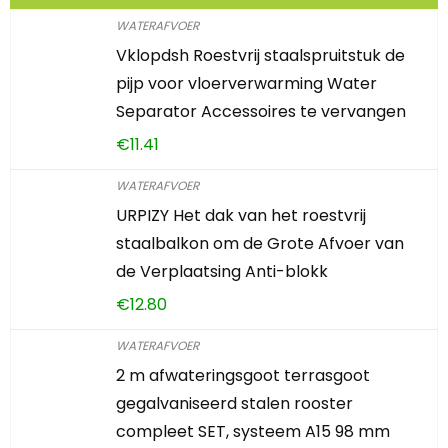
WATERAFVOER
Vklopdsh Roestvrij staalspruitstuk de
pijp voor vloerverwarming Water
Separator Accessoires te vervangen
€
11.41
WATERAFVOER
URPIZY Het dak van het roestvrij
staalbalkon om de Grote Afvoer van
de Verplaatsing Anti-blokk
€
12.80
WATERAFVOER
2 m afwateringsgoot terrasgoot
gegalvaniseerd stalen rooster
compleet SET, systeem A15 98 mm