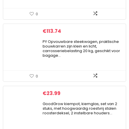
0
€
113.74
PY Opvouwbare steekwagen, praktische
bouwkarren zijn klein en licht,
carrosseriebelasting 20 kg, geschikt voor
bagage…
0
€
23.99
GoodGrow kiempot, kiemglas, set van 2
stuks, met hoogwaardig roestvrij stalen
roosterdeksel, 2 instelbare houders…