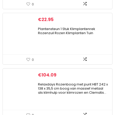
0
€
22.95
Plantensteun 1 Stuk Klimplantenrek
Rozenzuil Rozen Klimplanten Tuin
0
€
104.09
Relaxdays Rozenboog met punt HBT 242 x
138 x 35,5 cm boog van massief metaal
als klimhulp voor klimrozen en Clematis…