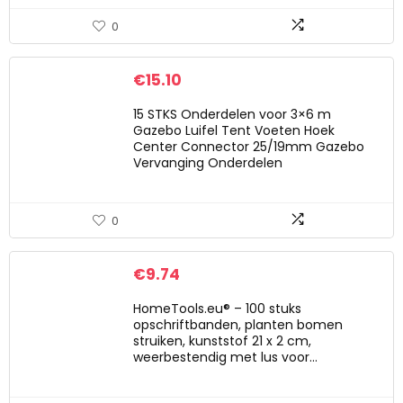
0
€
15.10
15 STKS Onderdelen voor 3×6 m
Gazebo Luifel Tent Voeten Hoek
Center Connector 25/19mm Gazebo
Vervanging Onderdelen
0
€
9.74
HomeTools.eu® – 100 stuks
opschriftbanden, planten bomen
struiken, kunststof 21 x 2 cm,
weerbestendig met lus voor…