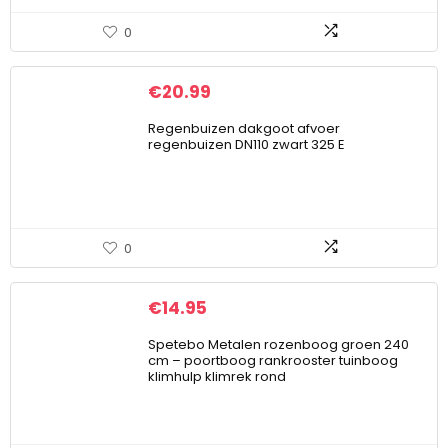
0
€
20.99
Regenbuizen dakgoot afvoer
regenbuizen DN110 zwart 325 E
0
€
14.95
Spetebo Metalen rozenboog groen 240
cm – poortboog rankrooster tuinboog
klimhulp klimrek rond