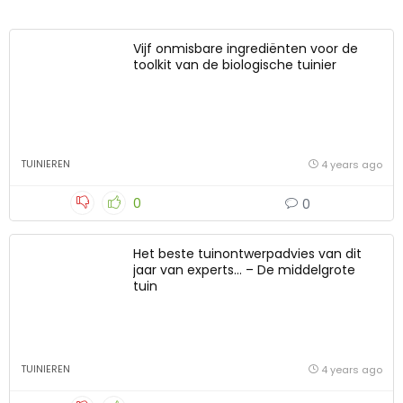
Vijf onmisbare ingrediënten voor de
toolkit van de biologische tuinier
TUINIEREN
4 years ago
0
0
Het beste tuinontwerpadvies van dit
jaar van experts… – De middelgrote
tuin
TUINIEREN
4 years ago