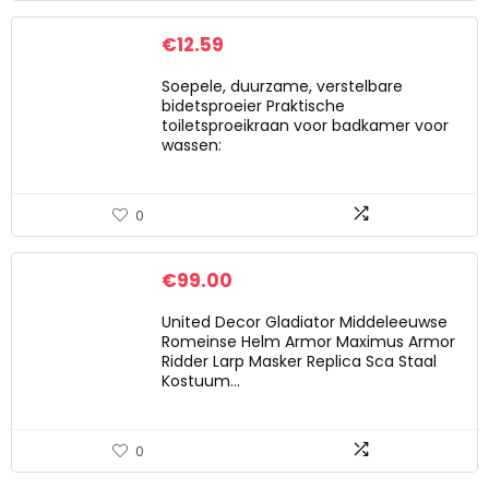
€
12.59
Soepele, duurzame, verstelbare
bidetsproeier Praktische
toiletsproeikraan voor badkamer voor
wassen:
0
€
99.00
United Decor Gladiator Middeleeuwse
Romeinse Helm Armor Maximus Armor
Ridder Larp Masker Replica Sca Staal
Kostuum…
0