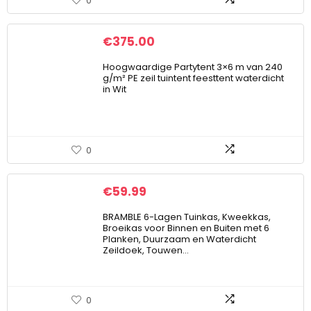
0
€
375.00
Hoogwaardige Partytent 3×6 m van 240
g/m² PE zeil tuintent feesttent waterdicht
in Wit
0
€
59.99
BRAMBLE 6-Lagen Tuinkas, Kweekkas,
Broeikas voor Binnen en Buiten met 6
Planken, Duurzaam en Waterdicht
Zeildoek, Touwen…
0