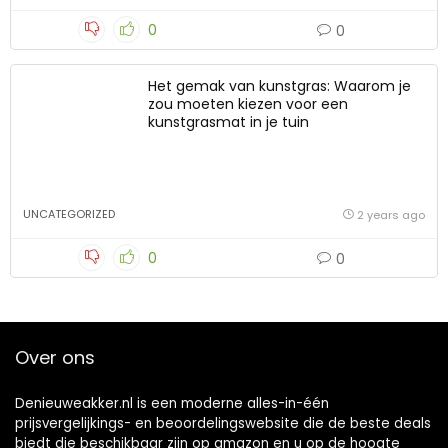
0
0
Het gemak van kunstgras: Waarom je
zou moeten kiezen voor een
kunstgrasmat in je tuin
UNCATEGORIZED
2 years ago
0
0
Over ons
Denieuweakker.nl is een moderne alles-in-één
prijsvergelijkings- en beoordelingswebsite die de beste deals
biedt die beschikbaar zijn op amazon en u op de hoogte