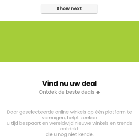
Show next
Vind nu uw deal
Ontdek de beste deals 🔥
Door geselecteerde online winkels op één platform te
verenigen, helpt zoeken
u tijd bespaart en wereldwijd nieuwe winkels en trends
ontdekt
die u nog niet kende.