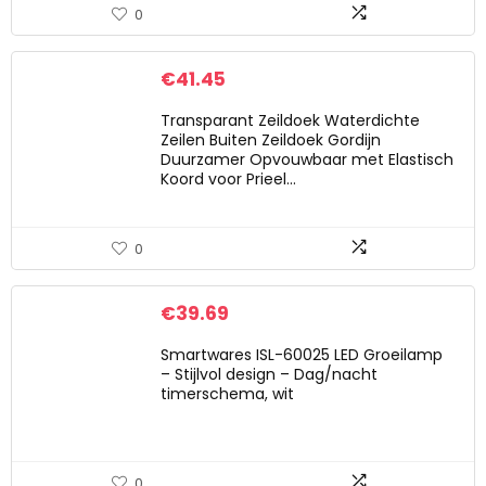
0
€
41.45
Transparant Zeildoek Waterdichte
Zeilen Buiten Zeildoek Gordijn
Duurzamer Opvouwbaar met Elastisch
Koord voor Prieel…
0
€
39.69
Smartwares ISL-60025 LED Groeilamp
– Stijlvol design – Dag/nacht
timerschema, wit
0