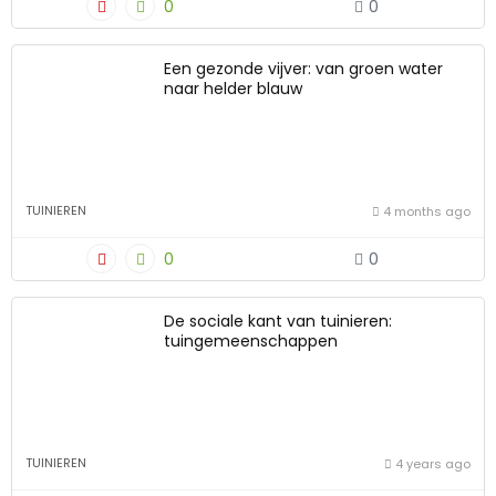
0
0
Een gezonde vijver: van groen water
naar helder blauw
TUINIEREN
4 months ago
0
0
De sociale kant van tuinieren:
tuingemeenschappen
TUINIEREN
4 years ago