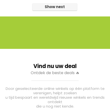
Show next
Vind nu uw deal
Ontdek de beste deals 🔥
Door geselecteerde online winkels op één platform te
verenigen, helpt zoeken
u tijd bespaart en wereldwijd nieuwe winkels en trends
ontdekt
die u nog niet kende.