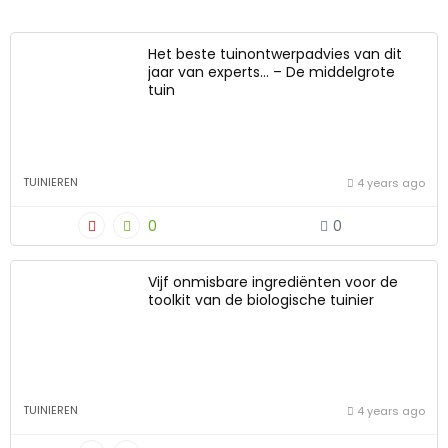
Het beste tuinontwerpadvies van dit
jaar van experts… – De middelgrote
tuin
TUINIEREN
4 years ago
0
0
Vijf onmisbare ingrediënten voor de
toolkit van de biologische tuinier
TUINIEREN
4 years ago