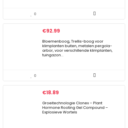
0
€
92.99
Bloemenboog, Trellis-boog voor
klimplanten buiten, metalen pergola-
arbor, voor verschillende klimplanten,
tuingazon…
0
€
18.89
Groeitechnologie Clonex – Plant
Hormone Rooting Gel Compound –
Explosieve Wortels