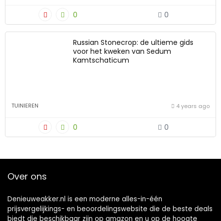
0
0
Russian Stonecrop: de ultieme gids
voor het kweken van Sedum
Kamtschaticum
TUINIEREN
4 years ago
0
0
Over ons
Denieuweakker.nl is een moderne alles-in-één
prijsvergelijkings- en beoordelingswebsite die de beste deals
biedt die beschikbaar zijn op amazon en u op de hoogte