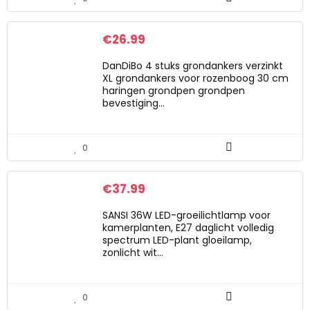
€
26.99
DanDiBo 4 stuks grondankers verzinkt
XL grondankers voor rozenboog 30 cm
haringen grondpen grondpen
bevestiging…
0
€
37.99
SANSI 36W LED-groeilichtlamp voor
kamerplanten, E27 daglicht volledig
spectrum LED-plant gloeilamp,
zonlicht wit…
0