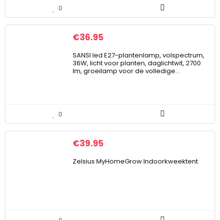
0
€
36.95
SANSI led E27-plantenlamp, volspectrum,
36W, licht voor planten, daglichtwit, 2700
lm, groeilamp voor de volledige…
0
€
39.95
Zelsius MyHomeGrow Indoorkweektent