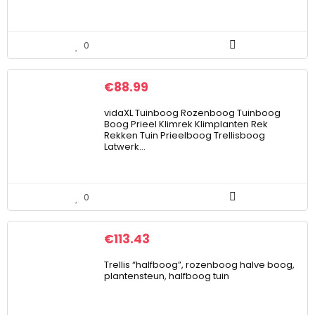
0
€
88.99
vidaXL Tuinboog Rozenboog Tuinboog
Boog Prieel Klimrek Klimplanten Rek
Rekken Tuin Prieelboog Trellisboog
Latwerk…
0
€
113.43
Trellis “halfboog”, rozenboog halve boog,
plantensteun, halfboog tuin