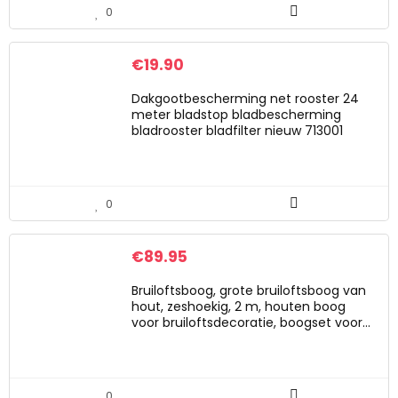
0
€
19.90
Dakgootbescherming net rooster 24
meter bladstop bladbescherming
bladrooster bladfilter nieuw 713001
0
€
89.95
Bruiloftsboog, grote bruiloftsboog van
hout, zeshoekig, 2 m, houten boog
voor bruiloftsdecoratie, boogset voor…
0