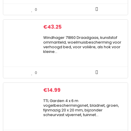
0
€
43.25
Windhager 71860 Draadgaas, kunststof
ommanteld, woelmuisbescherming voor
verhoogd bed, voor volière, als hok voor
kleine…
0
€
14.99
TTL Garden 4 x 6 m
vogelbeschermingsnet, bladnet, groen,
fijnmazig 20 x 20 mm, bijzonder
scheurvast vijvernet, tuinnet…