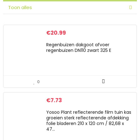
Toon alles
€
20.99
Regenbuizen dakgoot afvoer
regenbuizen DN110 zwart 325 E
0
€
7.73
Yosoo Plant reflecterende film tuin kas
groeien sterk reflecterende afdekking
folie bladeren 210 x 120 cm / 82,68 x
47…