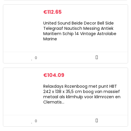
€
112.65
United Sound Beide Decor Bell Side
Telegraaf Nautisch Messing Antiek
Maritiem Schip 14 Vintage Astrolabe
Marine
0
€
104.09
Relaxdays Rozenboog met punt HBT
242 x 138 x 35,5 cm boog van massief
metaal als klimhulp voor klimrozen en
Clematis…
0