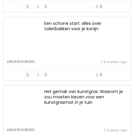
0
0
Een schone start: alles over
toiletbakken voor je konijn
UNCATEGORIZED
9 months ago
0
0
Het gemak van kunstgras: Waarom je
zou moeten kiezen voor een
kunstgrasmat in je tuin
UNCATEGORIZED
2 years ago