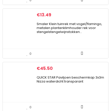
0
€
13.49
Smaler Klein tuinrek met vogel/flamingo,
metalen plantenklimhouder rek voor
stengelstengelwijnstokken…
0
€
45.50
QUICK STAR Paviljoen beschermkap 3x3m
Nizza waterdicht transparant
0