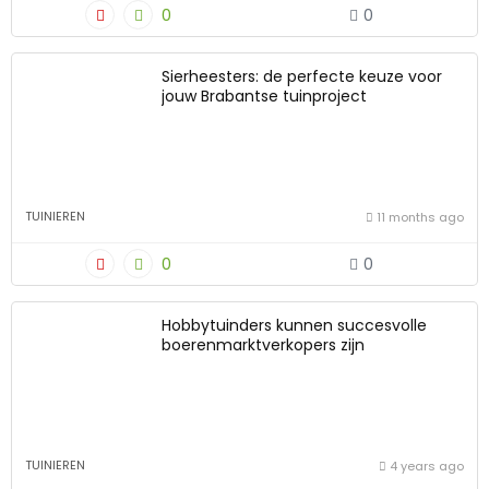
0
0
Sierheesters: de perfecte keuze voor
jouw Brabantse tuinproject
TUINIEREN
11 months ago
0
0
Hobbytuinders kunnen succesvolle
boerenmarktverkopers zijn
TUINIEREN
4 years ago