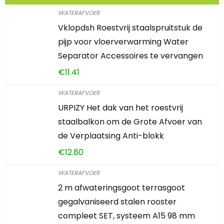
WATERAFVOER
Vklopdsh Roestvrij staalspruitstuk de
pijp voor vloerverwarming Water
Separator Accessoires te vervangen
€
11.41
WATERAFVOER
URPIZY Het dak van het roestvrij
staalbalkon om de Grote Afvoer van
de Verplaatsing Anti-blokk
€
12.80
WATERAFVOER
2 m afwateringsgoot terrasgoot
gegalvaniseerd stalen rooster
compleet SET, systeem A15 98 mm