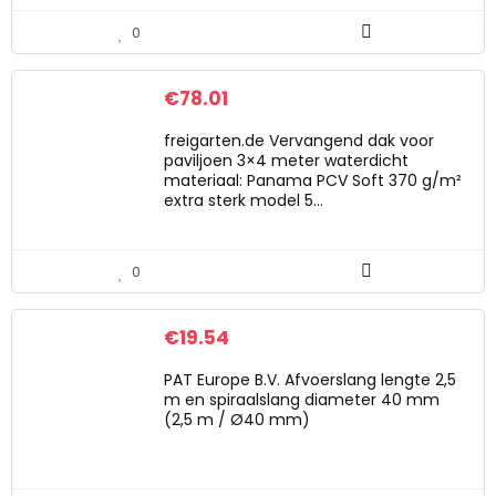
0
€
78.01
freigarten.de Vervangend dak voor
paviljoen 3×4 meter waterdicht
materiaal: Panama PCV Soft 370 g/m²
extra sterk model 5…
0
€
19.54
PAT Europe B.V. Afvoerslang lengte 2,5
m en spiraalslang diameter 40 mm
(2,5 m / Ø40 mm)