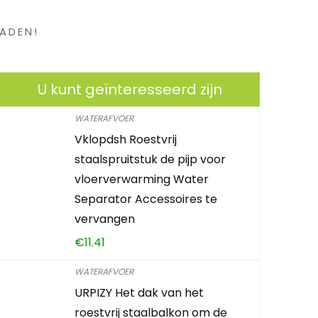
ADEN!
U kunt geïnteresseerd zijn
WATERAFVOER
Vklopdsh Roestvrij
staalspruitstuk de pijp voor
vloerverwarming Water
Separator Accessoires te
vervangen
€
11.41
WATERAFVOER
URPIZY Het dak van het
roestvrij staalbalkon om de