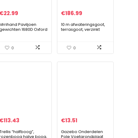
€
22.99
€
186.99
Mrrihand Paviljoen
10 m afwateringsgoot,
gewichten 1680D Oxford
terrasgoot, verzinkt
verdikken, zandzak
stalen rooster,
verzwaring, paviljoen
complete set, systeem
zandzakken set van 4
A15 148 mm, incl.
0
0
gewichten voor…
accessoires
€
113.43
€
13.51
Trellis “halfboog”,
Gazebo Onderdelen
rozenboog halve boog,
Pole Voetgrondplaat