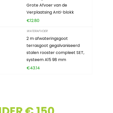
Grote Afvoer van de
Verplaatsing Anti-blokk
€
12.80
WATERAFVOER
2 m afwateringsgoot
terrasgoot gegalvaniseerd
stalen rooster compleet SET,
systeem A15 98 mm
€
43.14
DER € 150