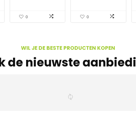
Gazebo Luifel Tent
Telegraaf Nautisch
Voeten Hoek Center
Messing Antiek Maritiem
Tent Accessoires
Schip 14 Vintage
0
0
Vervanging
Astrolabe Marine
Onderdelen Voor…
WIL JE DE BESTE PRODUCTEN KOPEN
jk de nieuwste aanbied
s interessants gevond