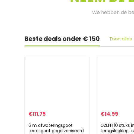
We hebben de bes
Beste deals onder € 150
Toon alles
€
111.75
€
14.99
6 m afwateringsgoot
GZLFH 10 stuks in
terrasgoot gegalvaniseerd
terugslagklep, k