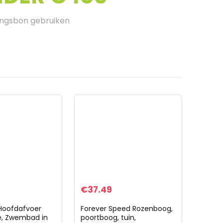
ingsbon gebruiken
€
37.49
oofdafvoer
Forever Speed Rozenboog,
e, Zwembad in
poortboog, tuin,