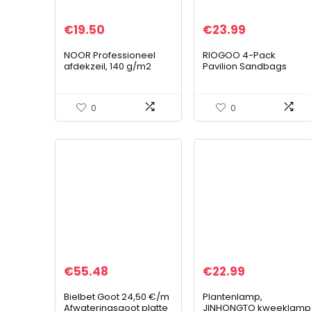
€
19.50
€
23.99
NOOR Professioneel
RIOGOO 4-Pack
afdekzeil, 140 g/m2
Pavilion Sandbags
groen, 3 x 3 m,
Industriële kwaliteit
universeel zeil voor
Heavy Duty dubbel
bescherming tegen
gestikte zandzak,
0
0
weersinvloeden,
beengewichten voor
ideaal…
pop-up…
€
55.48
€
22.99
Bielbet Goot 24,50 €/m
Plantenlamp,
Afwateringsgoot platte
JINHONGTO kweeklam