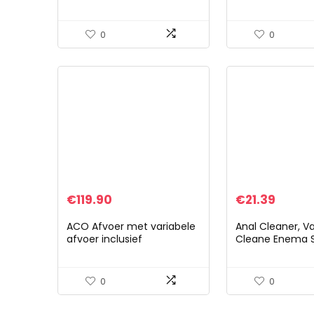
stalen rooster, complete
wegwerp terugs
set, systeem A15 98 mm
voor water, vloe
brandstofgas (4
0
0
€
119.90
€
21.39
ACO Afvoer met variabele
Anal Cleaner, Va
afvoer inclusief
Cleane Enema 
modderemmer met
Head, Anal Dou
gietijzeren rooster
Vaginal Cleane
Cleansing Enem
0
0
Faucet…