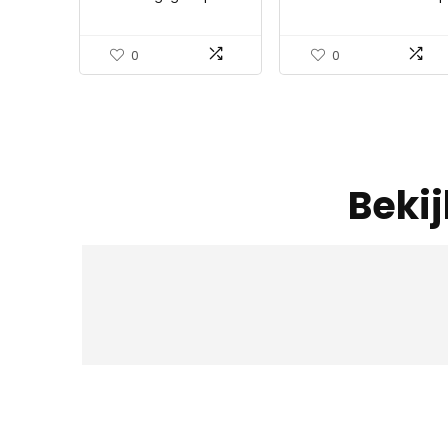
goot KG pijp afloop (2m
voor kamerplanten,
set, zwart)
3000k/5000k/660nm
volledig spectrum
0
0
plantenlicht 2-koppig,
3…
Beki
Iet