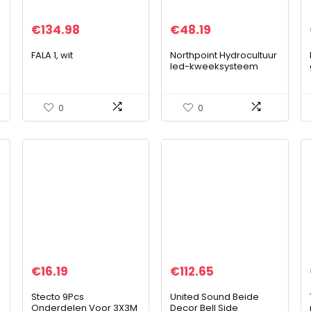
€
134.98
€
48.19
FALA 1, wit
Northpoint Hydrocultuur
led-kweeksysteem
plantenlamp
kruidentuin binnentuin
kweeklamp 22W 1350
0
0
lumen 10 zaailingen in…
€
16.19
€
112.65
Stecto 9Pcs
United Sound Beide
p
Onderdelen Voor 3X3M
Decor Bell Side