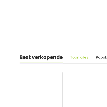
Best verkopende
Toon alles
Popul