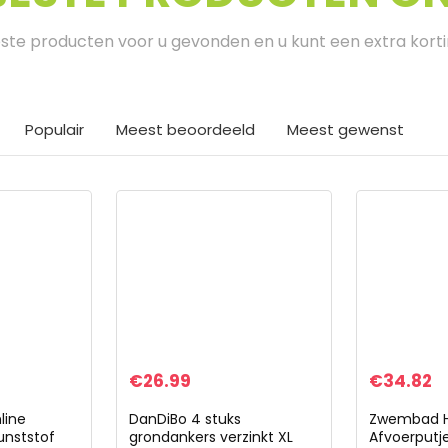
te producten voor u gevonden en u kunt een extra kort
Populair
Meest beoordeeld
Meest gewenst
€
26.99
€
34.82
line
DanDiBo 4 stuks
Zwembad H
unststof
grondankers verzinkt XL
Afvoerputj