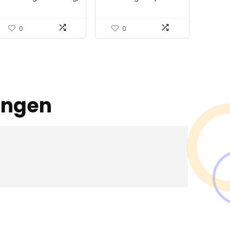
plantensteun, halfboog
Voeten Connector
tuin
32mm x1 Gazzebo
Parasol Tent Shade
0
0
Luifel Hoekadapter
Pole…
ingen
en ?