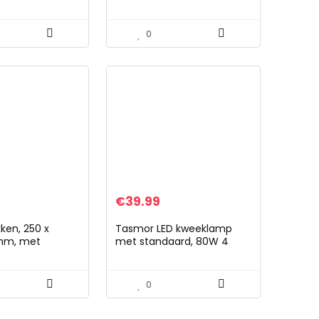
Ventilatorverwarming,
2000 Watt, Digitale
Thermostaat
0
€
39.99
ken, 250 x
Tasmor LED kweeklamp
mm, met
met standaard, 80W 4
epgat en
Heads LED kweeklamp 360°
voor silo en
verstelbaar met adapter,
eveiliging
RF afstandsbediening, 80…
0