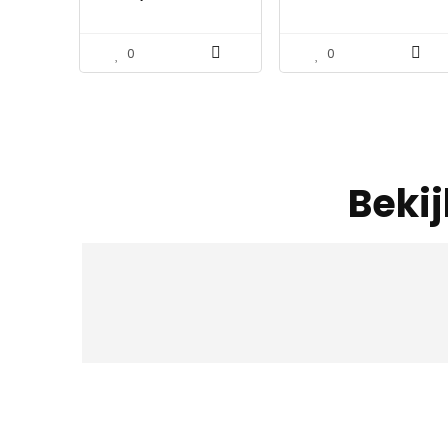
draad Elite broeikas
kas groeien sterk
beglazing clips
reflecterende
afdekking folie
0
0
bladeren 210 x 120 cm /
82,68 x 47…
Beki
Iet