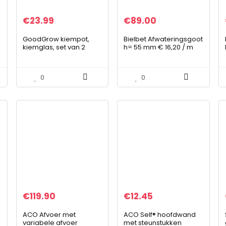
€
23.99
€
89.00
GoodGrow kiempot,
Bielbet Afwateringsgoot
kiemglas, set van 2
h= 55 mm € 16,20 / m
stuks, met
set incl. eindkappen en
hoogwaardig roestvrij
aansluitstuk DN110
stalen roosterdeksel, 2
0
0
instelbare houders…
€
119.90
€
12.45
ACO Afvoer met
ACO Self® hoofdwand
variabele afvoer
met steunstukken