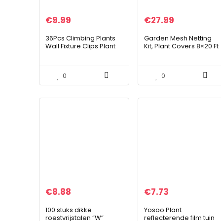
€
9.99
€
27.99
36Pcs Climbing Plants
Garden Mesh Netting
Wall Fixture Clips Plant
Kit, Plant Covers 8×20 Ft
muur clip, 36 stuks
Fine Mesh Netting & 6
klimplanten muur
Stks Tuin Hoops & 12
armatuur clips
Clips & Pinnen, Plant
0
0
zelfklevende plant…
Vijver…
€
8.88
€
7.73
100 stuks dikke
Yosoo Plant
roestvrijstalen “W”
reflecterende film tuin