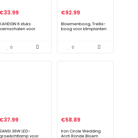
€
33.99
€
92.99
KAHEIGN 6 stuks
Bloemenboog, Trellis-
kiemschalen voor
boog voor klimplanten
kiemen, zaden kiembak
buiten, metalen
32 cm x 26 cm,
pergola-arbor, voor
kiemschaal met deksel
verschillende
0
0
voor grote zaden,
klimplanten, tuingazon…
kiembak…
€
37.99
€
58.89
SANSI 36W LED-
Iron Circle Wedding
groeilichtlamp voor
Arch Ronde Bloem