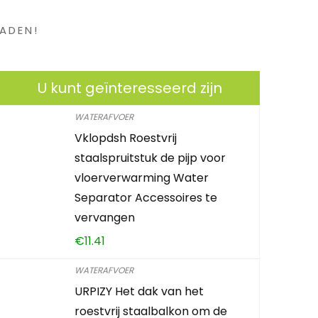
ADEN!
U kunt geïnteresseerd zijn
WATERAFVOER
Vklopdsh Roestvrij
staalspruitstuk de pijp voor
vloerverwarming Water
Separator Accessoires te
vervangen
€
11.41
WATERAFVOER
URPIZY Het dak van het
roestvrij staalbalkon om de