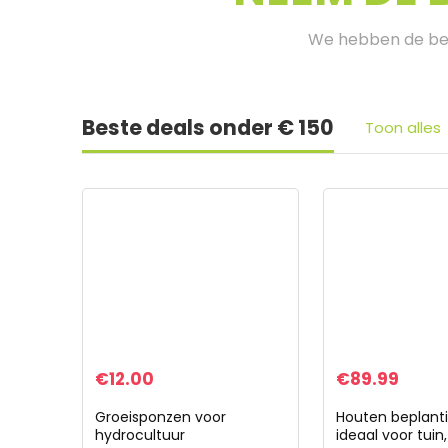
We hebben de bes
Beste deals onder € 150
Toon alles
€
12.00
€
89.99
Groeisponzen voor
Houten beplanti
hydrocultuur
ideaal voor tuin,