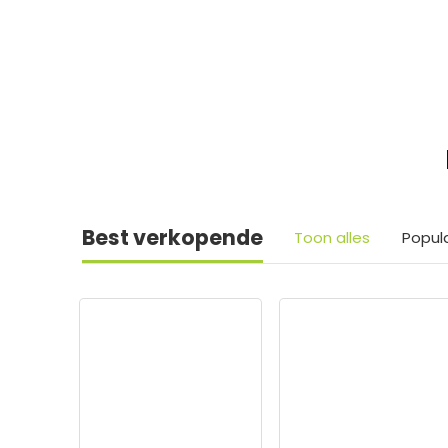
Best verkopende
Toon alles
Popul