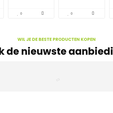
inclusief
modderemmer met
gietijzeren rooster
0
0
WIL JE DE BESTE PRODUCTEN KOPEN
jk de nieuwste aanbied
s interessants gevond