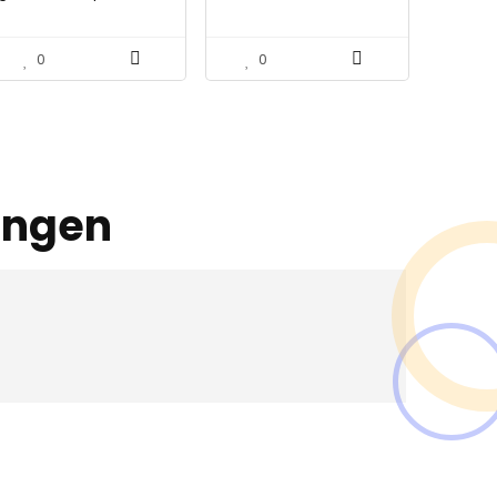
kamerplanten, E27
Plank Achtergrond
daglicht volledig
Decoratie Props voor
spectrum LED-plant
Verjaardagsfeest Lawn
0
0
gloeilamp, zonlicht wit…
Wedding Babyshower
(2M…
ingen
en ?