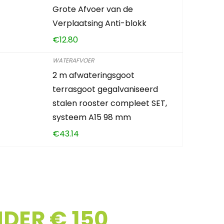
Grote Afvoer van de
Verplaatsing Anti-blokk
€
12.80
WATERAFVOER
2 m afwateringsgoot
terrasgoot gegalvaniseerd
stalen rooster compleet SET,
systeem A15 98 mm
€
43.14
DER € 150