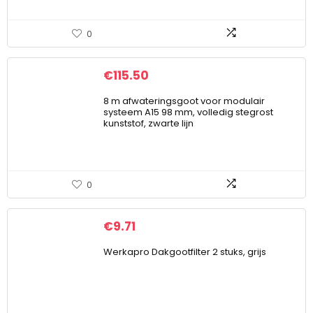
0
€
115.50
8 m afwateringsgoot voor modulair
systeem A15 98 mm, volledig stegrost
kunststof, zwarte lijn
0
€
9.71
Werkapro Dakgootfilter 2 stuks, grijs