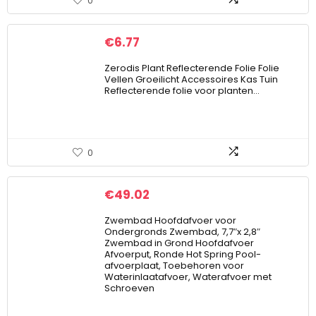
0
€
6.77
Zerodis Plant Reflecterende Folie Folie
Vellen Groeilicht Accessoires Kas Tuin
Reflecterende folie voor planten…
0
€
49.02
Zwembad Hoofdafvoer voor
Ondergronds Zwembad, 7,7″x 2,8″
Zwembad in Grond Hoofdafvoer
Afvoerput, Ronde Hot Spring Pool-
afvoerplaat, Toebehoren voor
Waterinlaatafvoer, Waterafvoer met
Schroeven