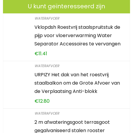
U kunt geïnteresseerd zijn
WATERAFVOER
Vklopdsh Roestvrij staalspruitstuk de
pijp voor vloerverwarming Water
Separator Accessoires te vervangen
€
11.41
WATERAFVOER
URPIZY Het dak van het roestvrij
staalbalkon om de Grote Afvoer van
de Verplaatsing Anti-blokk
€
12.80
WATERAFVOER
2 m afwateringsgoot terrasgoot
gegalvaniseerd stalen rooster