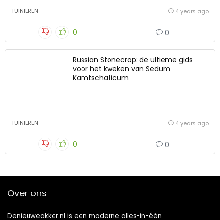
TUINIEREN
4 years ago
0
0
Russian Stonecrop: de ultieme gids
voor het kweken van Sedum
Kamtschaticum
TUINIEREN
4 years ago
0
0
Over ons
Denieuweakker.nl is een moderne alles-in-één