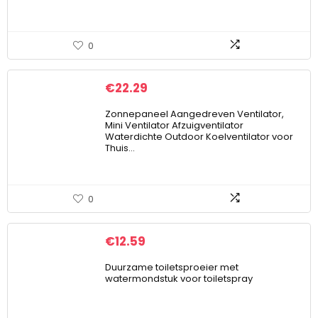
0
€
22.29
Zonnepaneel Aangedreven Ventilator,
Mini Ventilator Afzuigventilator
Waterdichte Outdoor Koelventilator voor
Thuis…
0
€
12.59
Duurzame toiletsproeier met
watermondstuk voor toiletspray