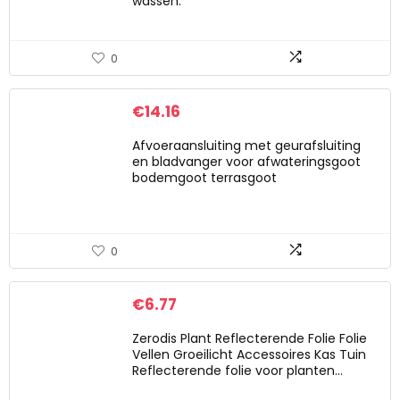
wassen:
0
€
14.16
Afvoeraansluiting met geurafsluiting
en bladvanger voor afwateringsgoot
bodemgoot terrasgoot
0
€
6.77
Zerodis Plant Reflecterende Folie Folie
Vellen Groeilicht Accessoires Kas Tuin
Reflecterende folie voor planten…