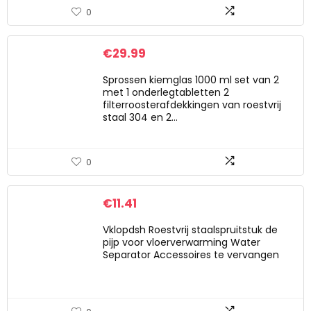
0
€
29.99
Sprossen kiemglas 1000 ml set van 2
met 1 onderlegtabletten 2
filterroosterafdekkingen van roestvrij
staal 304 en 2…
0
€
11.41
Vklopdsh Roestvrij staalspruitstuk de
pijp voor vloerverwarming Water
Separator Accessoires te vervangen