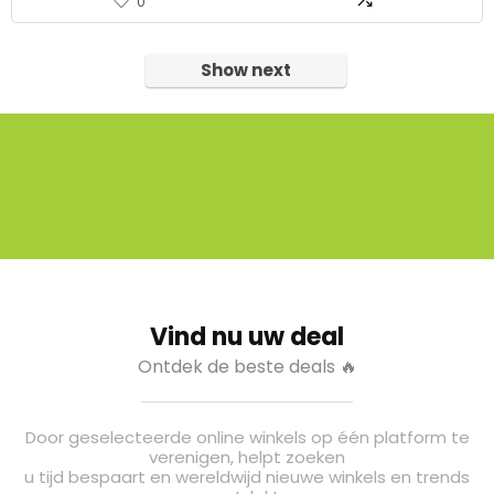
0
Show next
Vind nu uw deal
Ontdek de beste deals 🔥
Door geselecteerde online winkels op één platform te
verenigen, helpt zoeken
u tijd bespaart en wereldwijd nieuwe winkels en trends