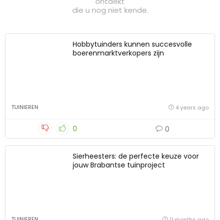
ontdekt
die u nog niet kende.
Hobbytuinders kunnen succesvolle
boerenmarktverkopers zijn
TUINIEREN
4 years ago
0
0
Sierheesters: de perfecte keuze voor
jouw Brabantse tuinproject
TUINIEREN
11 months ago