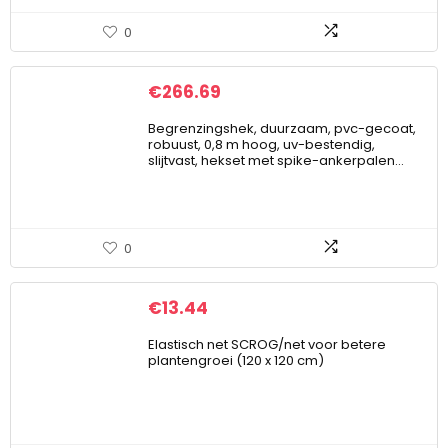
0
€
266.69
Begrenzingshek, duurzaam, pvc-gecoat,
robuust, 0,8 m hoog, uv-bestendig,
slijtvast, hekset met spike-ankerpalen…
0
€
13.44
Elastisch net SCROG/net voor betere
plantengroei (120 x 120 cm)