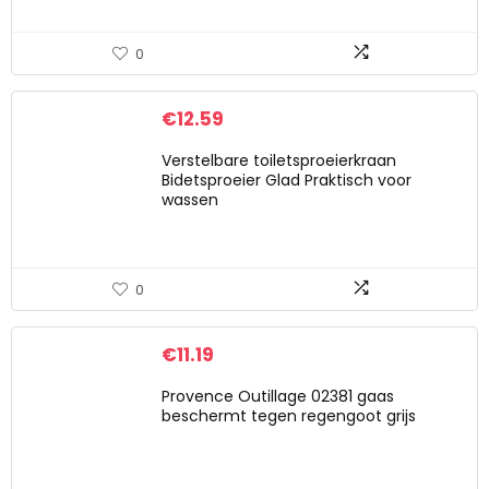
0
€
12.59
Verstelbare toiletsproeierkraan
Bidetsproeier Glad Praktisch voor
wassen
0
€
11.19
Provence Outillage 02381 gaas
beschermt tegen regengoot grijs