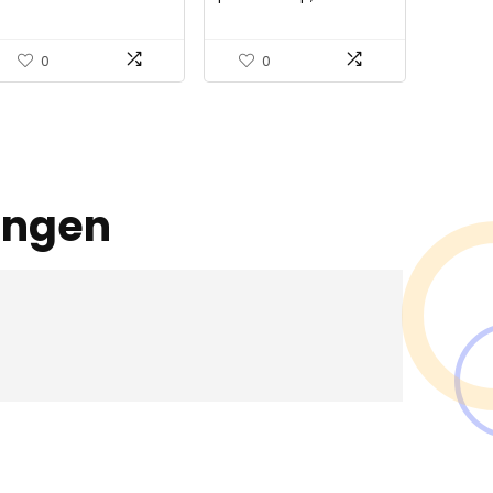
bidetsproeier
plantenlampen,
Praktische
volledig spectrum,
toiletsproeikraan voor
zonachtig, 300 W,
0
0
badkamer voor
inklapbaar plantenlicht,
wassen:
paneel, led…
ingen
en ?