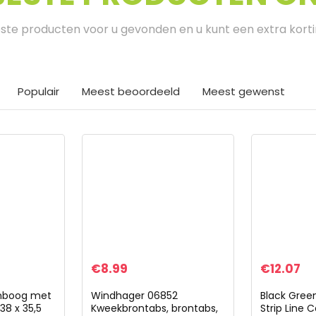
te producten voor u gevonden en u kunt een extra kort
Populair
Meest beoordeeld
Meest gewenst
€
8.99
€
12.07
enboog met
Windhager 06852
Black Gree
38 x 35,5
Kweekbrontabs, brontabs,
Strip Line 