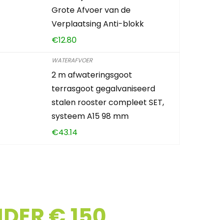
Grote Afvoer van de
Verplaatsing Anti-blokk
€
12.80
WATERAFVOER
2 m afwateringsgoot
terrasgoot gegalvaniseerd
stalen rooster compleet SET,
systeem A15 98 mm
€
43.14
DER € 150