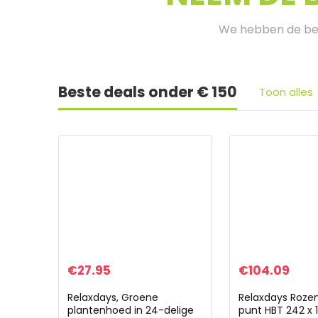
We hebben de bes
Beste deals onder € 150
Toon alles
€
27.95
€
104.09
Relaxdays, Groene
Relaxdays Roz
plantenhoed in 24-delige
punt HBT 242 x 1