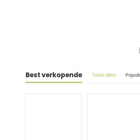
Best verkopende
Toon alles
Popul