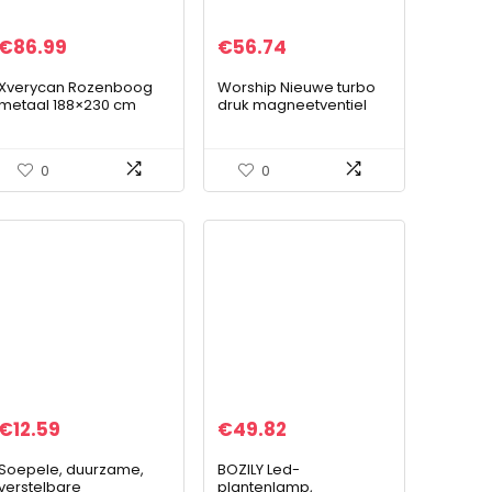
€
86.99
€
56.74
Xverycan Rozenboog
Worship Nieuwe turbo
metaal 188×230 cm
druk magneetventiel
boog tuinboog
voor Pathfinder Navara
rankrooster hekwerk
14956 -EB300
hekwerk tuindecoratie
14956EB300
0
0
voor klimplant
€
12.59
€
49.82
Soepele, duurzame,
BOZILY Led-
verstelbare
plantenlamp,