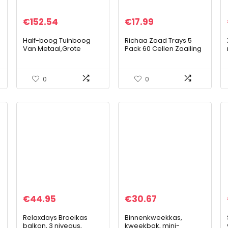
€
152.54
€
17.99
Half-boog Tuinboog
Richaa Zaad Trays 5
Van Metaal,Grote
Pack 60 Cellen Zaailing
Rozenboog Tuin Priëlen
Kweekbakjes met
Latwerk Boog,Pergola
Verhoogde Deksel
Voor Klimplanten Rozen
Vochtigheid
0
0
Ranken,Klimhulp…
Verstelbare Plant
Ontkieming…
€
44.95
€
30.67
Relaxdays Broeikas
Binnenkweekkas,
balkon, 3 niveaus,
kweekbak, mini-