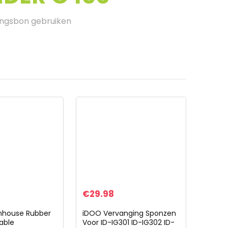
ingsbon gebruiken
€
29.98
nhouse Rubber
iDOO Vervanging Sponzen
Cable
Voor ID-IG301 ID-IG302 ID-