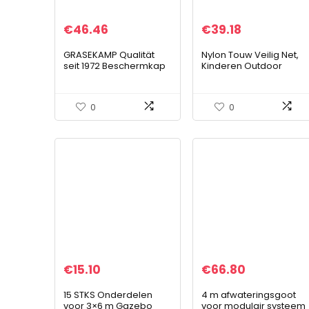
€
46.46
€
39.18
GRASEKAMP Qualität
Nylon Touw Veilig Net,
seit 1972 Beschermkap
Kinderen Outdoor
3 x 3 m dekzeil dekzeil
Training Klimnet
paviljoen hardtop
Beschermingsnet voor
regenbescherming
Huisdieren Trampoline-
0
0
veiligheidsnet…
€
15.10
€
66.80
15 STKS Onderdelen
4 m afwateringsgoot
voor 3×6 m Gazebo
voor modulair systeem