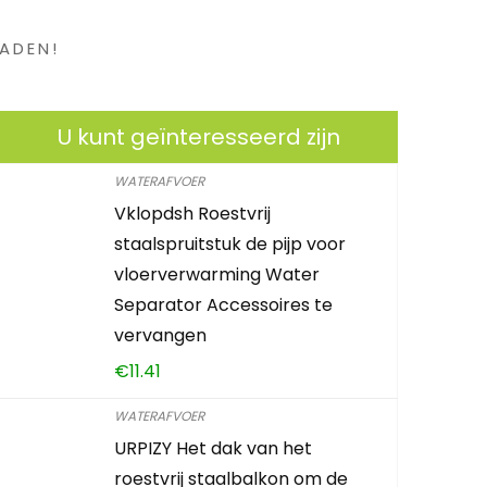
ADEN!
U kunt geïnteresseerd zijn
WATERAFVOER
Vklopdsh Roestvrij
staalspruitstuk de pijp voor
vloerverwarming Water
Separator Accessoires te
vervangen
€
11.41
WATERAFVOER
URPIZY Het dak van het
roestvrij staalbalkon om de