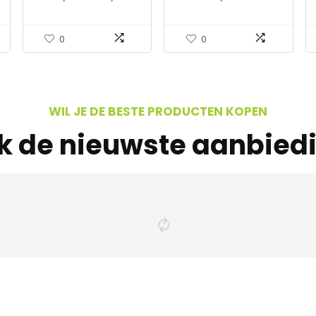
kweekrek HxBxD: 128 x
broeikas, vensterbank
t
60 x 40 cm, PVC
set, voor zaailingen en
foliekas, transparant-
het ontkiemen van
0
0
groen
planten (12 stuks)
WIL JE DE BESTE PRODUCTEN KOPEN
jk de nieuwste aanbied
s interessants gevond