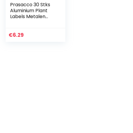
Prasacco 30 Stks
Aluminium Plant
Labels Metalen
Plant Tags
Waterdichte Plant
Markers Duurzaam
€
6.29
Boom Tags
Outdoor Tuin…