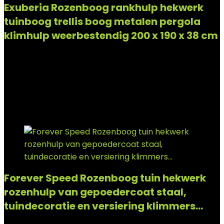
Exuberia Rozenboog rankhulp hekwerk
tuinboog trellis boog metalen pergola
klimhulp weerbestendig 200 x 190 x 38 cm
Added to wishlist
Removed from wishlist
0
Add to compare
€
56.89
Added to wishlist
Removed from wishlist
0
Add to compare
Forever Speed Rozenboog tuin hekwerk
rozenhulp van gepoedercoat staal,
tuindecoratie en versiering klimmers…