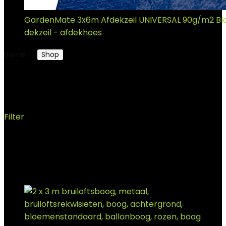
GardenMate 3x6m Afdekzeil UNIVERSAL 90g/m2 Bl
dekzeil - afdekhoes
€
15.73
Home
Shop
Priëlen
Priëlen
Filter
Showing 1–12 of 50 results
Added to wishlist
Removed from wishlist
0
Add to compare