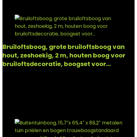
Add to compare
Bruiloftsboog, grote bruiloftsboog van
hout, zeshoekig, 2 m, houten boog voor
bruiloftsdecoratie, boogset voor…
Added to wishlist
Removed from wishlist
0
Add to compare
€
89.95
Added to wishlist
Removed from wishlist
0
Add to compare