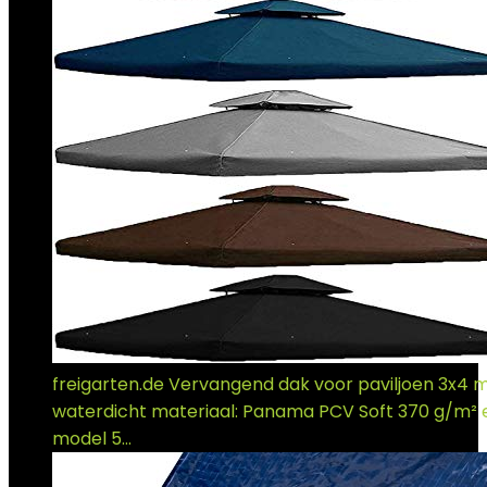
freigarten.de Vervangend dak voor paviljoen 3x4 
waterdicht materiaal: Panama PCV Soft 370 g/m² e
model 5…
€
78.01