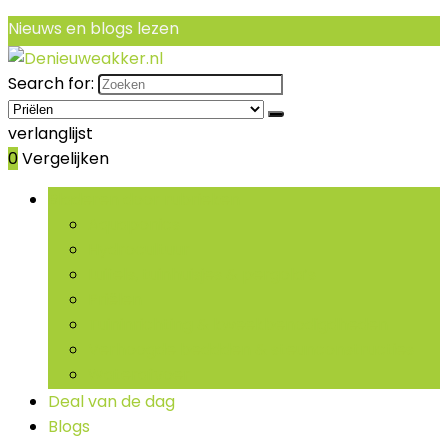
Nieuws en blogs lezen
Search for:
verlanglijst
0
Vergelijken
Bladeren door rubrieken
Aquaponics
Hydrocultuur
Luifels, tuinhuisjes & pergola’s
Priëlen
Tuininrichting & kweekbenodigdheden
Verhoogde beddden & steunconstructies
Waterafvoer
Deal van de dag
Blogs