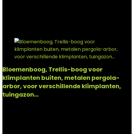
Add to compare
€
101.13
Added to wishlist
Removed from wishlist
0
Add to compare
Bloemenboog, Trellis-boog voor
klimplanten buiten, metalen pergola-
arbor, voor verschillende klimplanten,
tuingazon…
Added to wishlist
Removed from wishlist
0
Add to compare
€
92.99
Added to wishlist
Removed from wishlist
0