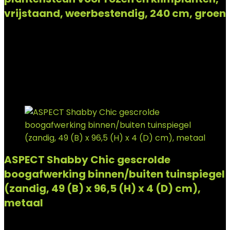
vrijstaand, weerbestendig, 240 cm, groen
Added to wishlist
Removed from wishlist
0
Add to compare
€
44.95
Added to wishlist
Removed from wishlist
0
Add to compare
ASPECT Shabby Chic gescrolde
boogafwerking binnen/buiten tuinspiegel
(zandig, 49 (B) x 96,5 (H) x 4 (D) cm),
metaal
Added to wishlist
Removed from wishlist
0