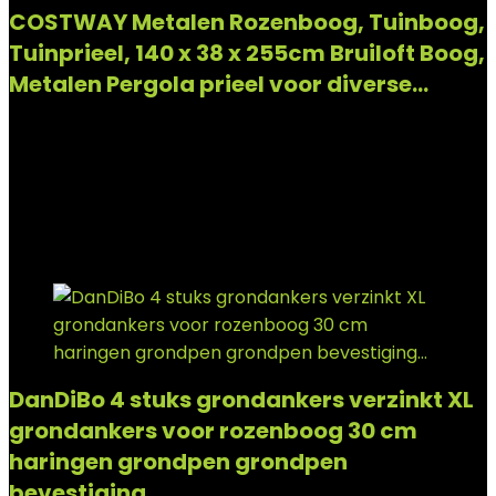
COSTWAY Metalen Rozenboog, Tuinboog,
Tuinprieel, 140 x 38 x 255cm Bruiloft Boog,
Metalen Pergola prieel voor diverse…
Added to wishlist
Removed from wishlist
0
Add to compare
€
35.99
Added to wishlist
Removed from wishlist
0
Add to compare
DanDiBo 4 stuks grondankers verzinkt XL
grondankers voor rozenboog 30 cm
haringen grondpen grondpen
bevestiging…