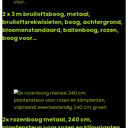
2 x 3 m bruiloftsboog, metaal,
bruiloftsrekwisieten, boog, achtergrond,
bloemenstandaard, ballonboog, rozen,
boog voor…
Added to wishlist
Removed from wishlist
0
Add to compare
€
104.00
Added to wishlist
Removed from wishlist
0
Add to compare
2x rozenboog metaal, 240 cm,
plantensteun voor rozen en klimplanten,