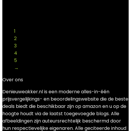
Added to wishlist
Removed from wishlist
0
Add to compare
€
26.99
1
2
3
4
5
→
Over ons
Denieuweakker.nl is een moderne alles-in-één
prijsvergelijkings- en beoordelingswebsite die de beste
deals biedt die beschikbaar zijn op amazon en u op de
hoogte houdt via de laatst toegevoegde blogs. Alle
afbeeldingen zijn auteursrechtelijk beschermd door
hun respectievelijke eigenaren. Alle geciteerde inhoud