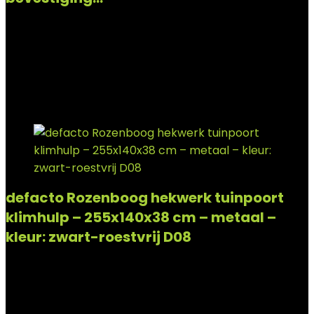
Added to wishlist
Removed from wishlist
0
Add to compare
€
26.99
Added to wishlist
Removed from wishlist
0
Add to compare
defacto Rozenboog hekwerk tuinpoort
klimhulp – 255x140x38 cm – metaal –
kleur: zwart-roestvrij D08
Added to wishlist
Removed from wishlist
0
Add to compare
€
21.99