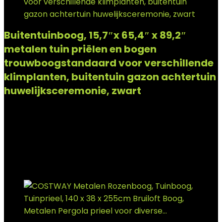
Buitentuinboog, 15,7″x 65,4″ x 89,2″
metalen tuin priëlen en bogen
trouwboogstandaard voor verschillende
klimplanten, buitentuin gazon achtertuin
huwelijksceremonie, zwart
Added to wishlist
Removed from wishlist
0
Add to compare
€
50.99
Added to wishlist
Removed from wishlist
0
Add to compare