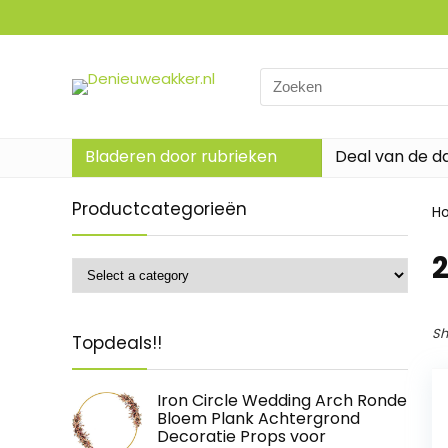
Search
for:
Bladeren door rubrieken
Deal van de d
Productcategorieën
H
‎
Sh
Topdeals!!
Iron Circle Wedding Arch Ronde
Bloem Plank Achtergrond
Decoratie Props voor