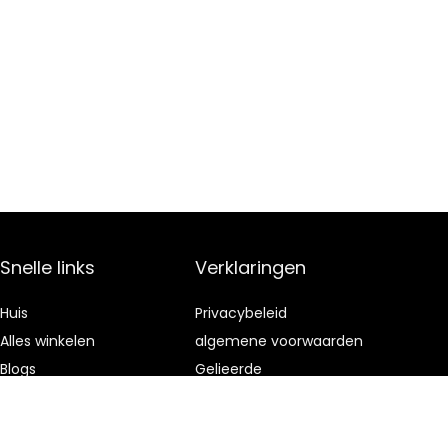
Snelle links
Verklaringen
Huis
Privacybeleid
Alles winkelen
algemene voorwaarden
Blogs
Gelieerde
openbaarmaking
Onze webshops
Adverteren