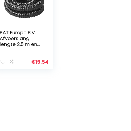
PAT Europe B.V.
Afvoerslang
lengte 2,5 m en
spiraalslang
diameter 40 mm
(2,5 m / Ø40 mm)
€
19.54