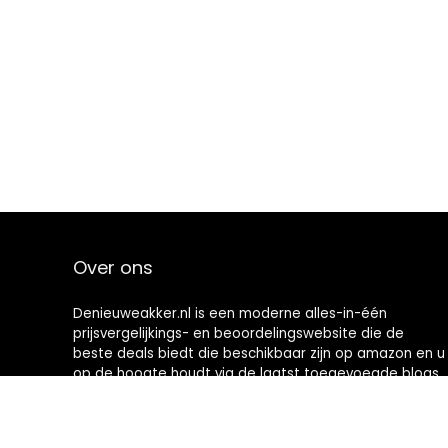
Over ons
Denieuweakker.nl is een moderne alles-in-één
prijsvergelijkings- en beoordelingswebsite die de
beste deals biedt die beschikbaar zijn op amazon en u
op de hoogte houdt via de laatst toegevoegde blogs.
Alle afbeeldingen zijn auteursrechtelijk beschermd
door hun respectievelijke eigenaren. Alle geciteerde
inhoud is afgeleid van hun respectievelijke bronnen.