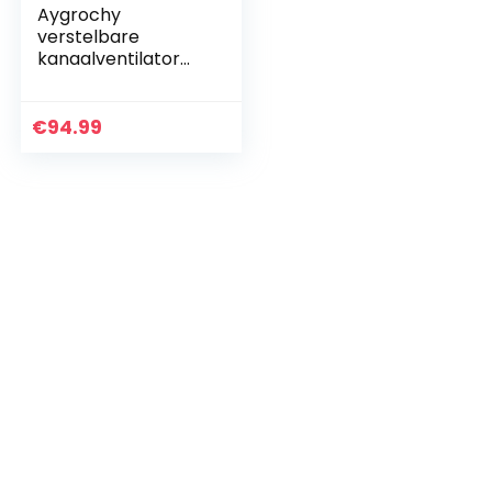
Aygrochy
verstelbare
kanaalventilator
100 mm,
afzuigventilator
voor verwarming,
€
94.99
koeling, booster,
kweektenten…