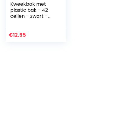
Kweekbak met
plastic bak – 42
cellen – zwart –
plantenbak voor
stekken en aarde
€
12.95