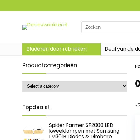
Search
for:
Bladeren door rubrieken
Deal van de d
Productcategorieën
H
Sh
Topdeals!!
Spider Farmer SF2000 LED
kweeklampen met Samsung
LM301B Diodes & Dimbare