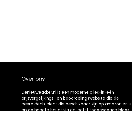
Over ons
Denieuweakker.nl is een moderne alles-in-één
prijsvergelijkings- en beoordelingswebsite die de
beste deals biedt die beschikbaar zijn op amazon en u
op de hoogte houdt via de laatst toegevoegde blogs.
Alle afbeeldingen zijn auteursrechtelijk beschermd
door hun respectievelijke eigenaren. Alle geciteerde
inhoud is afgeleid van hun respectievelijke bronnen.