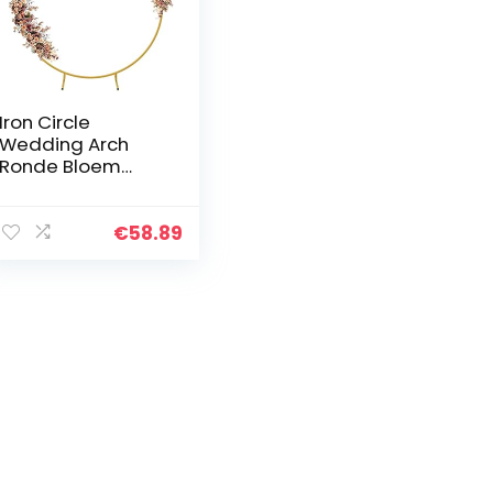
Iron Circle
Wedding Arch
Ronde Bloem
Plank
Achtergrond
Decoratie Props
€
58.89
voor
Verjaardagsfeest
Lawn Wedding
Babyshower (2M…