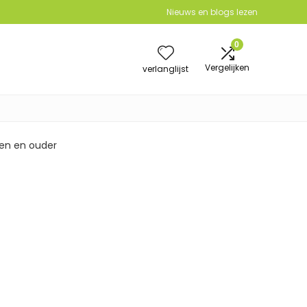
Nieuws en blogs lezen
0
Vergelijken
verlanglijst
en en ouder