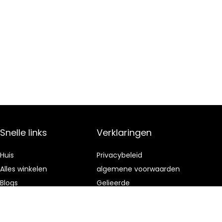
Snelle links
Verklaringen
Huis
Privacybeleid
Alles winkelen
algemene voorwaarden
Blogs
Gelieerde
openbaarmaking
Onze webshops
Adverteren