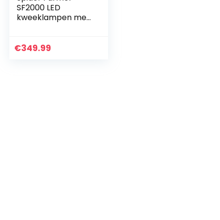
SF2000 LED
kweeklampen met
Samsung LM301B
Diodes & Dimbare
Lichten Volledige
€
349.99
Spectrum
Groeiende Lamp
voor…