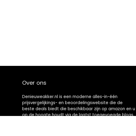
Over ons
Denieuweakker.nl is een moderne alles-in-één
prijsvergelijkings- en beoordelingswebsite die de
beste deals biedt die beschikbaar zijn op amazon en u
op de hoogte houdt via de laatst toegevoegde blogs.
Alle afbeeldingen zijn auteursrechtelijk beschermd
door hun respectievelijke eigenaren. Alle geciteerde
inhoud is afgeleid van hun respectievelijke bronnen.