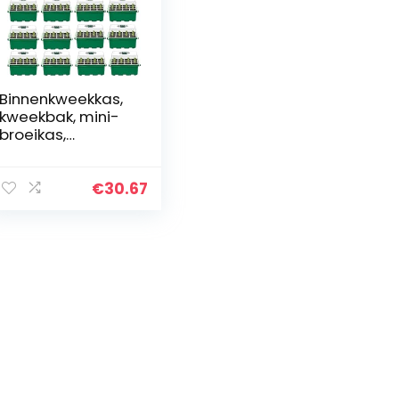
Binnenkweekkas,
kweekbak, mini-
broeikas,
vensterbank set,
voor zaailingen
en het ontkiemen
€
30.67
van planten (12
stuks)