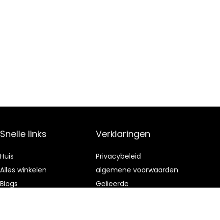
Snelle links
Verklaringen
Huis
Privacybeleid
Alles winkelen
algemene voorwaarden
Blogs
Gelieerde
openbaarmaking
Onze webshops
Adverteren