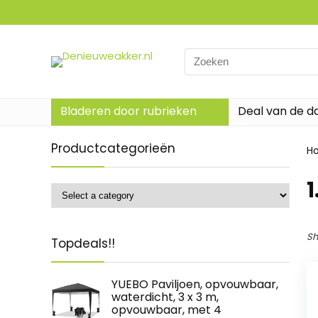
Search
for:
Bladeren door rubrieken
Deal van de d
Productcategorieën
H
‎
Sh
Topdeals!!
YUEBO Paviljoen, opvouwbaar,
waterdicht, 3 x 3 m,
opvouwbaar, met 4