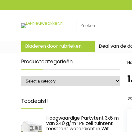
Search
for:
Bladeren door rubrieken
Deal van de d
Productcategorieën
H
‎
Sh
Topdeals!!
Hoogwaardige Partytent 3x6 m
van 240 g/m² PE zeil tuintent
feesttent waterdicht in Wit