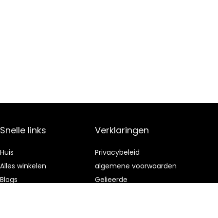
Snelle links
Verklaringen
Huis
Privacybeleid
Alles winkelen
algemene voorwaarden
Blogs
Gelieerde
openbaarmaking
Onze webshops
Adverteren