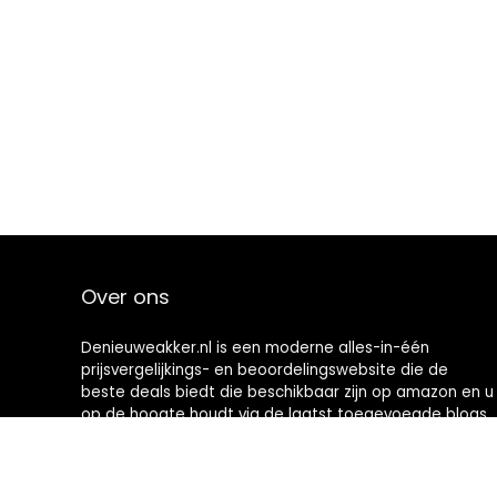
Over ons
Denieuweakker.nl is een moderne alles-in-één
prijsvergelijkings- en beoordelingswebsite die de
beste deals biedt die beschikbaar zijn op amazon en u
op de hoogte houdt via de laatst toegevoegde blogs.
Alle afbeeldingen zijn auteursrechtelijk beschermd
door hun respectievelijke eigenaren. Alle geciteerde
inhoud is afgeleid van hun respectievelijke bronnen.