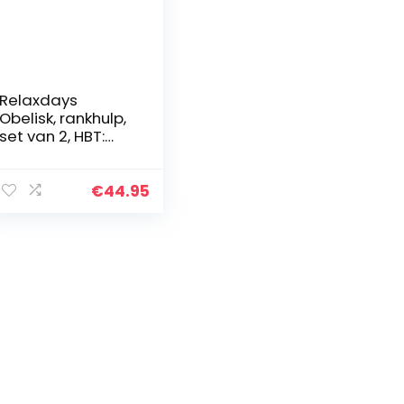
Relaxdays
Obelisk, rankhulp,
set van 2, HBT:
120x16x16 cm,
rankpiramide
klimplanten,
€
44.95
metaal,
vrijstaand, zwart