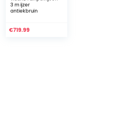
3 m ijzer
antiekbruin
€
719.99