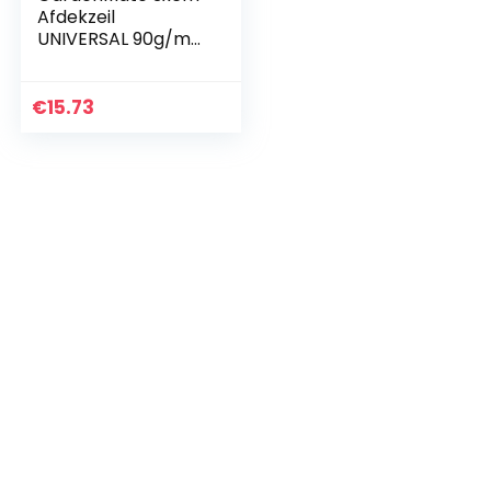
Afdekzeil
UNIVERSAL 90g/m2
Blauw/Groen –
dekzeil – afdekhoes
€
15.73