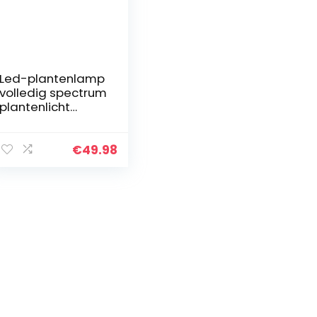
Led-plantenlamp
volledig spectrum
plantenlicht
groeilicht met
automatische
timer 3/6/12H, 192
€
49.98
LED’s plantenlicht
6…