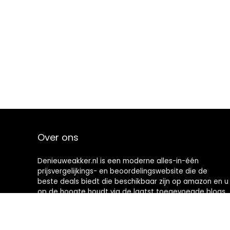
Over ons
Denieuweakker.nl is een moderne alles-in-één
prijsvergelijkings- en beoordelingswebsite die de
beste deals biedt die beschikbaar zijn op amazon en u
op de hoogte houdt via de laatst toegevoegde blogs.
Alle afbeeldingen zijn auteursrechtelijk beschermd
door hun respectievelijke eigenaren. Alle geciteerde
inhoud is afgeleid van hun respectievelijke bronnen.