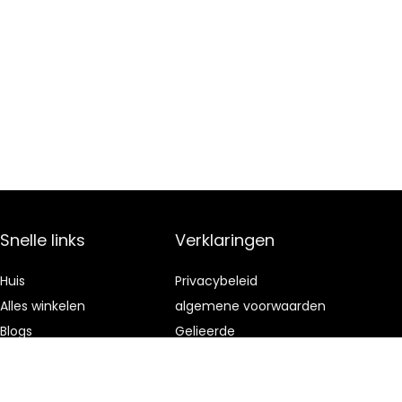
Snelle links
Verklaringen
Huis
Privacybeleid
Alles winkelen
algemene voorwaarden
Blogs
Gelieerde
openbaarmaking
Onze webshops
Adverteren