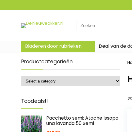
Search
for:
Bladeren door rubrieken
Deal van de d
Productcategorieën
H
‎
Sh
Topdeals!!
Pacchetto semi: Atache Issopo
una lavanda 50 Semi