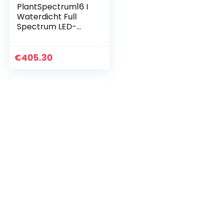
PlantSpectrum16 I
Waterdicht Full
Spectrum LED-
groeilicht voor
kamerplanten I
True Color 97+CRI
€
405.30
Plantengroeilamp I
16…