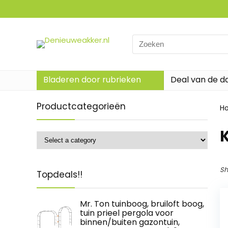
Search
for:
Bladeren door rubrieken
Deal van de d
Productcategorieën
H
‎
Sh
Topdeals!!
Mr. Ton tuinboog, bruiloft boog,
tuin prieel pergola voor
binnen/buiten gazontuin,