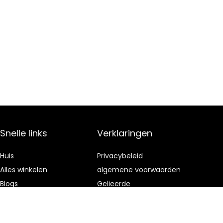
Snelle links
Verklaringen
Huis
Privacybeleid
Alles winkelen
algemene voorwaarden
Blogs
Gelieerde
openbaarmaking
Onze webshops
Adverteren