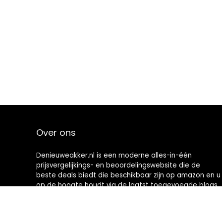
Over ons
Denieuweakker.nl is een moderne alles-in-één
prijsvergelijkings- en beoordelingswebsite die de
beste deals biedt die beschikbaar zijn op amazon en u
op de hoogte houdt via de laatst toegevoegde blogs.
Alle afbeeldingen zijn auteursrechtelijk beschermd
door hun respectievelijke eigenaren. Alle geciteerde
inhoud is afgeleid van hun respectievelijke bronnen.