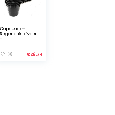
Capricorn –
Regenbuisafvoer
–
regenwaterafvoe
r –
dakgootafvoer –
€
28.74
regenafvoer –
Q3-zwart