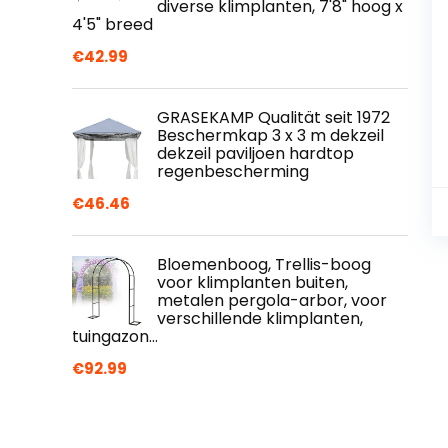
diverse klimplanten, 7'8" hoog x
4'5" breed
€
42.99
GRASEKAMP Qualität seit 1972
Beschermkap 3 x 3 m dekzeil
dekzeil paviljoen hardtop
regenbescherming
€
46.46
Bloemenboog, Trellis-boog
voor klimplanten buiten,
metalen pergola-arbor, voor
verschillende klimplanten,
tuingazon…
€
92.99