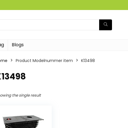
ag
Blogs
ome
Product Modelnummer item
‎K13498
K13498
owing the single result