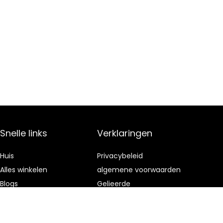
Snelle links
Verklaringen
Huis
Privacybeleid
Alles winkelen
algemene voorwaarden
Blogs
Gelieerde
openbaarmaking
Onze webshops
Adverteren