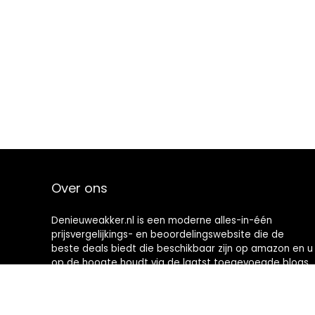
Over ons
Denieuweakker.nl is een moderne alles-in-één
prijsvergelijkings- en beoordelingswebsite die de
beste deals biedt die beschikbaar zijn op amazon en u
op de hoogte houdt via de laatst toegevoegde blogs.
Alle afbeeldingen zijn auteursrechtelijk beschermd
door hun respectievelijke eigenaren. Alle geciteerde
inhoud is afgeleid van hun respectievelijke bronnen.