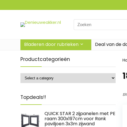
Search
for:
Bladeren door rubrieken
Deal van de d
Productcategorieën
H
‎
Sh
Topdeals!!
QUICK STAR 2 zijpanelen met PE
raam 300x197cm voor Rank
paviljoen 3x3m zijwand