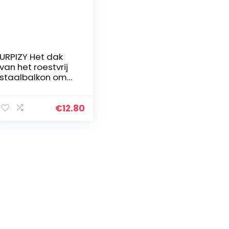
URPIZY Het dak
van het roestvrij
staalbalkon om
de Grote Afvoer
van de
Verplaatsing
€
12.80
Anti-blokk