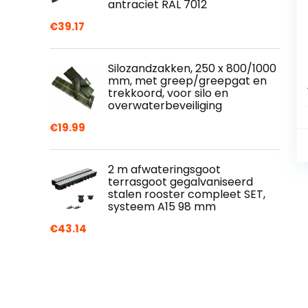
antraciet RAL 7012
€
39.17
Silozandzakken, 250 x 800/1000
mm, met greep/greepgat en
trekkoord, voor silo en
overwaterbeveiliging
€
19.99
2 m afwateringsgoot
terrasgoot gegalvaniseerd
stalen rooster compleet SET,
systeem A15 98 mm
€
43.14