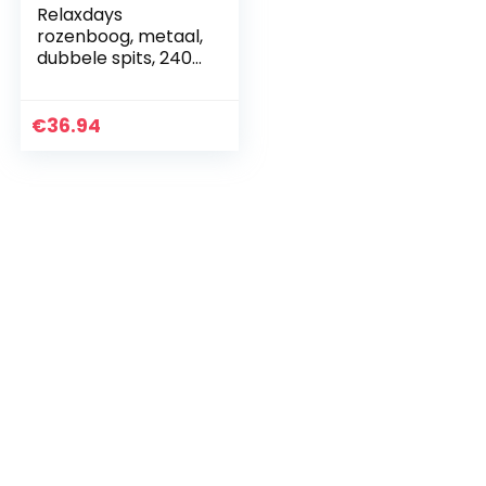
Relaxdays
rozenboog, metaal,
dubbele spits, 240
cm hoog, rankhulp
voor rozen of
klimplanten, voor
€
36.94
buiten, groen