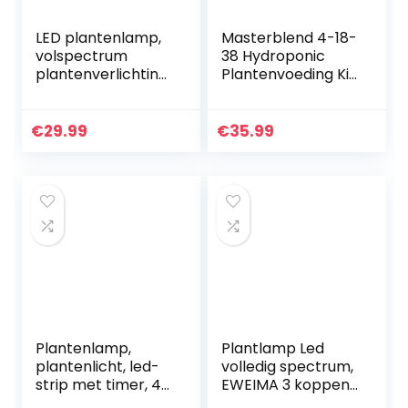
LED plantenlamp,
Masterblend 4-18-
volspectrum
38 Hydroponic
plantenverlichting,
Plantenvoeding Kit
80 LED‘s, 4-kops
| Voeding voor
kweeklamp,
Hydrocultuur (1.5)
plantenlicht,
€
29.99
€
35.99
groeilamp voor
planten, 10…
Plantenlamp,
Plantlamp Led
plantenlicht, led-
volledig spectrum,
strip met timer, 4
EWEIMA 3 koppen
dimbare
72 LED’s