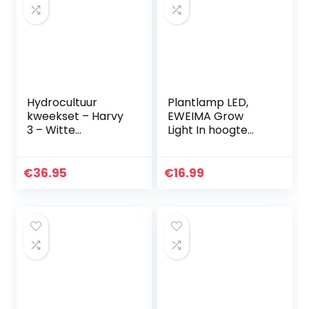
Hydrocultuur
Plantlamp LED,
kweekset – Harvy
EWEIMA Grow
3 – Witte
Light In hoogte
hydrocultuur set
verstelbaar met 3
met drie slots voor
lichtstanden, 10
beginners
soorten helderheid
€
36.95
€
16.99
(meerdere maten
en timer 3/9/12
beschikbaar)
uur…