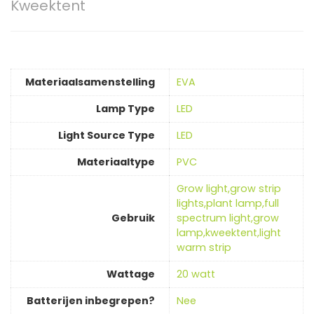
Kweektent
Materiaalsamenstelling
‎EVA
Lamp Type
‎LED
Light Source Type
‎LED
Materiaaltype
‎PVC
‎Grow light,grow strip
lights,plant lamp,full
Gebruik
spectrum light,grow
lamp,kweektent,light
warm strip
Wattage
‎20 watt
Batterijen inbegrepen?
‎Nee