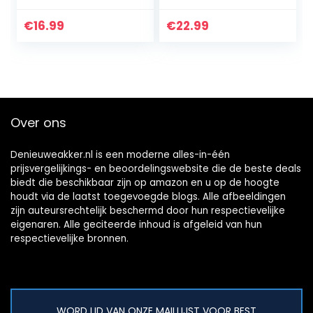
helderheden,
Kweeklamp In
groeilamp, auto-
hoogte
€
16.99
€
22.99
on/off-lamp,
verstelbaar met
plantengroeilamp
voet, LED
…
plantenlamp met…
Over ons
Denieuweakker.nl is een moderne alles-in-één
prijsvergelijkings- en beoordelingswebsite die de beste deals
biedt die beschikbaar zijn op amazon en u op de hoogte
houdt via de laatst toegevoegde blogs. Alle afbeeldingen
zijn auteursrechtelijk beschermd door hun respectievelijke
eigenaren. Alle geciteerde inhoud is afgeleid van hun
respectievelijke bronnen.
WORD LID VAN ONZE MAILLIJST VOOR BEST