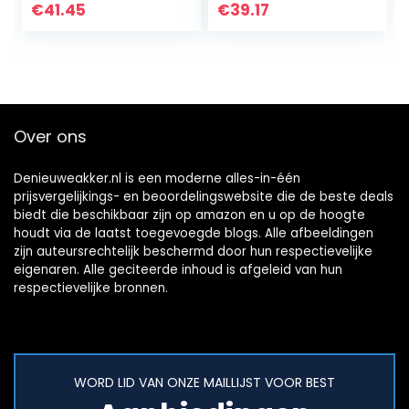
Opvouwbaar met
zijwand antraciet
€
41.45
€
39.17
Elastisch Koord
RAL 7012
voor Prieel…
Over ons
Denieuweakker.nl is een moderne alles-in-één
prijsvergelijkings- en beoordelingswebsite die de beste deals
biedt die beschikbaar zijn op amazon en u op de hoogte
houdt via de laatst toegevoegde blogs. Alle afbeeldingen
zijn auteursrechtelijk beschermd door hun respectievelijke
eigenaren. Alle geciteerde inhoud is afgeleid van hun
respectievelijke bronnen.
WORD LID VAN ONZE MAILLIJST VOOR BEST