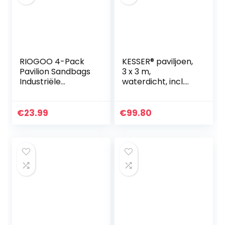
RIOGOO 4-Pack
KESSER® paviljoen,
Pavilion Sandbags
3 x 3 m,
Industriële
waterdicht, incl.
kwaliteit Heavy
tas, pop-up
Duty dubbel
kliksysteem, uv-
gestikte zandzak,
bescherming 50+,
€
23.99
€
99.80
beengewichten
vouwpaviljoen,
voor pop-up…
tuintent…