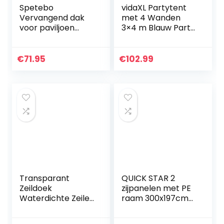
Spetebo
vidaXL Partytent
Vervangend dak
met 4 Wanden
voor paviljoen
3×4 m Blauw Party
Cape Town 4×3 in
Feest Tent
beige –
Feesttent Tuintent
paviljoendak
€
71.95
€
102.99
waterdicht – PVC-
coating
Transparant
QUICK STAR 2
Zeildoek
zijpanelen met PE
Waterdichte Zeilen
raam 300x197cm
Buiten Zeildoek
voor Rank
Gordijn Duurzamer
paviljoen 3x3m