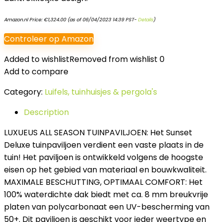
Amazon.nl Price:
€
1,324.00
(as of 06/04/2023 14:39 PST-
Details
)
Controleer op Amazon
Added to wishlist
Removed from wishlist
0
Add to compare
Category:
Luifels, tuinhuisjes & pergola's
Description
LUXUEUS ALL SEASON TUINPAVILJOEN: Het Sunset
Deluxe tuinpaviljoen verdient een vaste plaats in de
tuin! Het paviljoen is ontwikkeld volgens de hoogste
eisen op het gebied van materiaal en bouwkwaliteit.
MAXIMALE BESCHUTTING, OPTIMAAL COMFORT: Het
100% waterdichte dak biedt met ca. 8 mm breukvrije
platen van polycarbonaat een UV-bescherming van
50+. Dit paviljoen is geschikt voor ieder weertype en