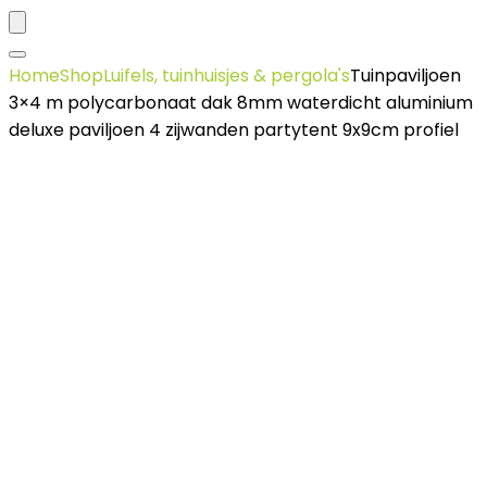
Home
Shop
Luifels, tuinhuisjes & pergola's
Tuinpaviljoen
3×4 m polycarbonaat dak 8mm waterdicht aluminium
deluxe paviljoen 4 zijwanden partytent 9x9cm profiel