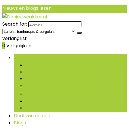
Nieuws en blogs lezen
Search for:
verlanglijst
0
Vergelijken
Bladeren door rubrieken
Aquaponics
Hydrocultuur
Luifels, tuinhuisjes & pergola’s
Priëlen
Tuininrichting & kweekbenodigdheden
Verhoogde beddden & steunconstructies
Waterafvoer
Deal van de dag
Blogs