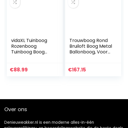
vidaXL Tuinboog
Trouwboog Rond
Rozenboog
Bruiloft Boog Metal
Tuinboog Boog
Ballonboog, Voor
Prieel Klimrek
Feestdecoratie
Klimplanten Rek
Verjaardag Bruiloft
Rekken Tuin
Afstuderen
€
88.99
€
167.15
Prieelboog
Decoratie
Trellisboog
Fotoshooting…
Latwerk…
Over ons
Denieuweakker.nl is een moderne alles-in-één