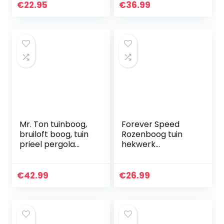
Klimplanten Rek
€
22.95
€
36.99
Mr. Ton tuinboog,
Forever Speed
bruiloft boog, tuin
Rozenboog tuin
prieel pergola
hekwerk
voor
rozenhulp van
binnen/buiten
gepoedercoat
gazontuin, diverse
staal,
€
42.99
€
26.99
klimplanten, 7’8″
tuindecoratie en
hoog x 4’5″ breed
versiering
klimmers…