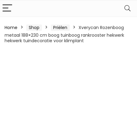
Home
Shop
Priëlen
Xverycan Rozenboog
metaal 188×230 cm boog tuinboog rankrooster hekwerk
hekwerk tuindecoratie voor klimplant