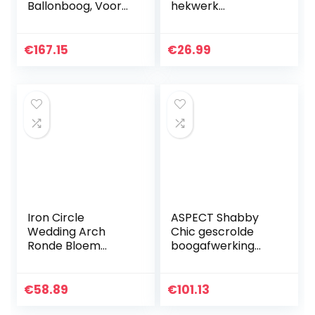
Ballonboog, Voor
hekwerk
Feestdecoratie
rozenhulp van
Verjaardag Bruiloft
gepoedercoat
Afstuderen
staal,
€
167.15
€
26.99
Decoratie
tuindecoratie en
Fotoshooting…
versiering
klimmers…
Iron Circle
ASPECT Shabby
Wedding Arch
Chic gescrolde
Ronde Bloem
boogafwerking
Plank Achtergrond
binnen/buiten
Decoratie Props
tuinspiegel (zandig,
voor
49 (B) x 96,5 (H) x
€
58.89
€
101.13
Verjaardagsfeest
4 (D) cm), metaal