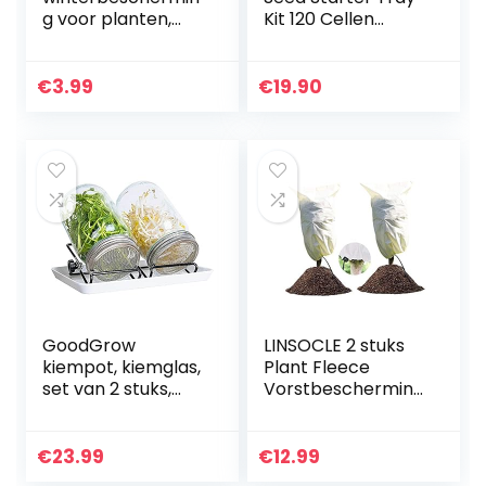
g voor planten,
Kit 120 Cellen
vorstbescherming,
Vochtigheid
100 x 80 cm, 70
Verstelbare
g/m²,
Plantenstartset
€
3.99
€
19.90
herbruikbaar,
met Koepel en
gewasbeschermin
Base
g…
Kweekbakken…
GoodGrow
LINSOCLE 2 stuks
kiempot, kiemglas,
Plant Fleece
set van 2 stuks,
Vorstbescherming
met hoogwaardig
Cover, 100cm x 80
roestvrij stalen
cm Beschermhoes
roosterdeksel, 2
voor Planten,
€
23.99
€
12.99
instelbare
Winter Tuin