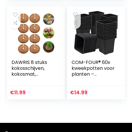
houders…
Fleece…
DAWRIS 8 stuks
COM-FOUR® 60x
kokosschijven,
kweekpotten voor
kokosmat,
planten –
potafdekking,
plantenpotten
plantenbeschermi
voor het kweken –
ng,
bloempot voor het
€
11.99
€
14.99
winterbeschermin
kweken van
g, kokosschijf voor
planten (060
planten…
stuks…