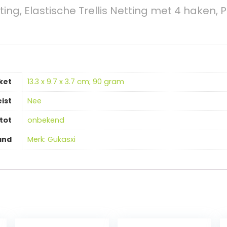
ing, Elastische Trellis Netting met 4 haken, 
ket
‎13.3 x 9.7 x 3.7 cm; 90 gram
ist
‎Nee
tot
‎onbekend
and
Merk: Gukasxi