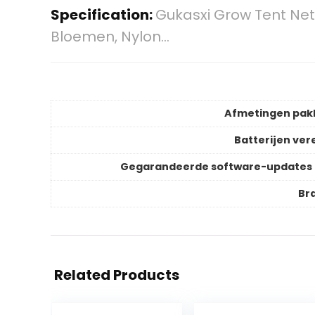
Specification:
Gukasxi Grow Tent Nett
Bloemen, Nylon…
Afmetingen pak
Batterijen vere
Gegarandeerde software-updates 
Br
Related Products