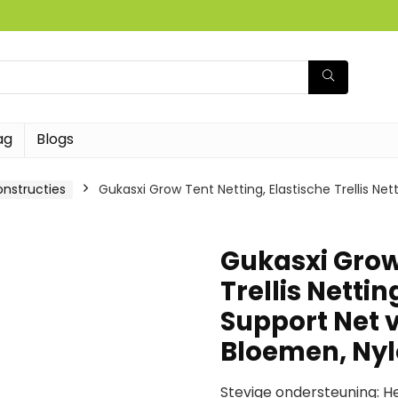
ag
Blogs
nstructies
Gukasxi Grow Tent Netting, Elastische Trellis N
Gukasxi Grow 
Trellis Netti
Support Net 
Bloemen, Ny
Stevige ondersteuning: He