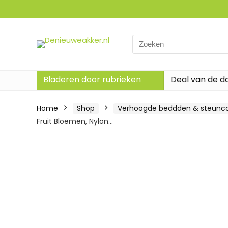
Search
for:
Bladeren door rubrieken
Deal van de d
Home
Shop
Verhoogde beddden & steunco
Fruit Bloemen, Nylon…