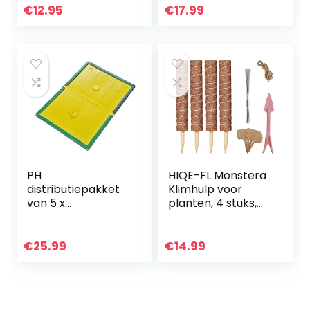
kamerplanten,
gereedschappen,
€
12.95
€
17.99
ondersteuning
klimstok Monstera
voor tuin planten…
voor tuin…
PH
HIQE-FL Monstera
distributiepakket
Klimhulp voor
van 5 x
planten, 4 stuks,
multifunctioneel
plantenstokken,
Lijmbord tegen
klimhulp voor
Ongedierte |
kamerplanten,
€
25.99
€
14.99
Efficiënt pakket
plantenstok,
lijmborden |
kokos…
Effectief voor…