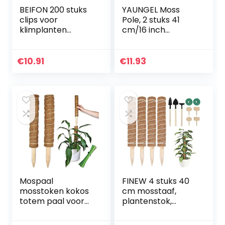
BEIFON 200 stuks
YAUNGEL Moss
clips voor
Pole, 2 stuks 41
klimplanten
cm/16 inch
zelfklevende
kokosklimpaal,
muurbevestiging
mosstok met 20 m
voor klimplanten
kabelbinders,
€
10.91
€
11.93
onzichtbare
plantondersteune
wijnstokken…
nde klimpaal…
Mospaal
FINEW 4 stuks 40
mosstoken kokos
cm mosstaaf,
totem paal voor
plantenstok,
planten, mospaal
kokosstaaf met 4
voor monstera en
plantenborden en