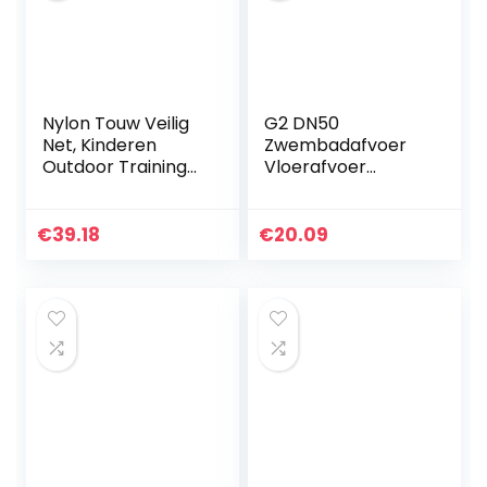
Nylon Touw Veilig
G2 DN50
Net, Kinderen
Zwembadafvoer
Outdoor Training
Vloerafvoer
Klimnet
Hoofdafvoerpoort
Beschermingsnet
Waterafvoer
voor Huisdieren
Afdruiprek
€
39.18
€
20.09
Trampoline-
Zwembad in de
veiligheidsnet…
Grond
Hoofdafvoer voor…