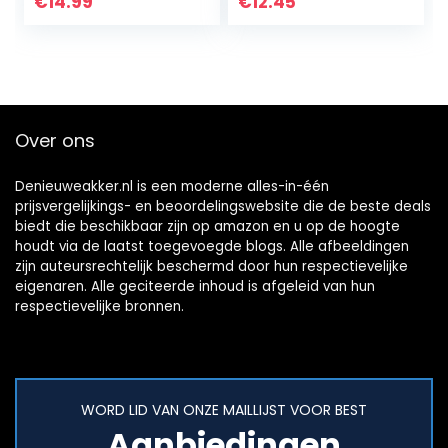
€
14.99
€
12.45
water, vloeibare
lucht,
brandstofgas (4, 6,
8…
Over ons
Denieuweakker.nl is een moderne alles-in-één
prijsvergelijkings- en beoordelingswebsite die de beste deals
biedt die beschikbaar zijn op amazon en u op de hoogte
houdt via de laatst toegevoegde blogs. Alle afbeeldingen
zijn auteursrechtelijk beschermd door hun respectievelijke
eigenaren. Alle geciteerde inhoud is afgeleid van hun
respectievelijke bronnen.
WORD LID VAN ONZE MAILLIJST VOOR BEST
Aanbiedingen