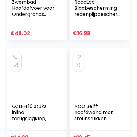
Zwembad
RoadLoo
Hoofdafvoer voor
Bladbescherming
Ondergronds
regenpijpbescher
Zwembad, 7,7″x
ming, 2 stuks,
2,8″ Zwembad in
dakgoot,
Grond
bladbescherming,
€
49.02
€
16.98
Hoofdafvoer
dakgootbescherm
Afvoerput, Ronde
ing, roestvrij staal…
Hot Spring Pool-
afvoerplaat,
Toebehoren voor
Waterinlaatafvoer,
Waterafvoer met
Schroeven
GZLFH 10 stuks
ACO Self®
inline
hoofdwand met
terugslagklep,
steunstukken
kunststof
wegwerp
terugslagklep voor