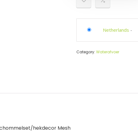
Netherlands
-
Category:
Waterafvoer
r schommelset/hekdecor Mesh