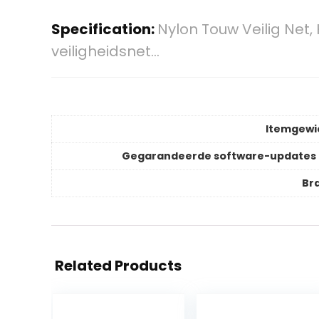
Specification:
Nylon Touw Veilig Net
veiligheidsnet…
Itemgewi
Gegarandeerde software-updates 
Br
Related Products