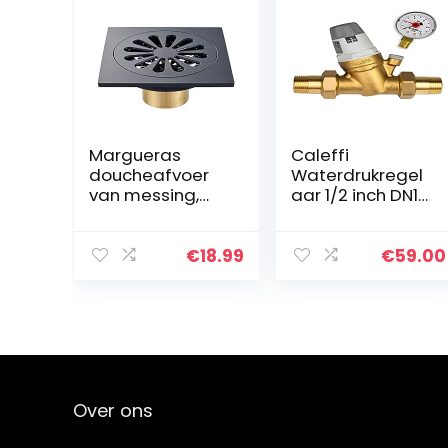
Margueras
Caleffi
doucheafvoer
Waterdrukregel
van messing,
aar 1/2 inch DN15
vierkant,
drukregelaar
geurloos, voor
voor water met
badkamer
verwisselbare
€
18.99
€
59.00
cartridge en
manometer…
Over ons