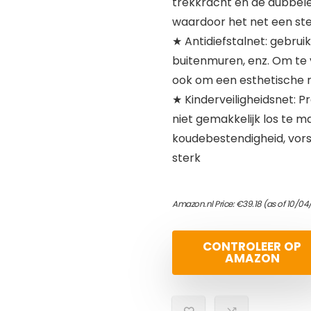
trekkracht en de dubbel
waardoor het net een ste
★ Antidiefstalnet: gebru
buitenmuren, enz. Om te
ook om een ​​esthetische 
★ Kinderveiligheidsnet: 
niet gemakkelijk los te m
koudebestendigheid, vorst
sterk
Amazon.nl Price:
€
39.18
(as of 10/04
CONTROLEER OP
AMAZON