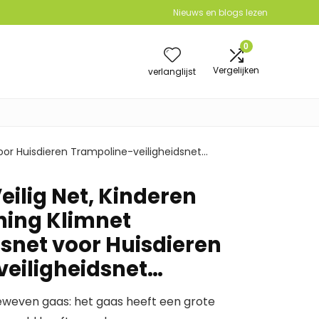
Nieuws en blogs lezen
0
Vergelijken
verlanglijst
oor Huisdieren Trampoline-veiligheidsnet…
ilig Net, Kinderen
ning Klimnet
net voor Huisdieren
eiligheidsnet…
eweven gaas: het gaas heeft een grote