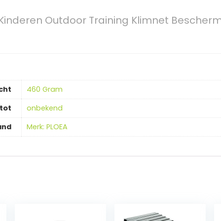
, Kinderen Outdoor Training Klimnet Bescher
cht
‎460 Gram
tot
‎onbekend
and
Merk: PLOEA