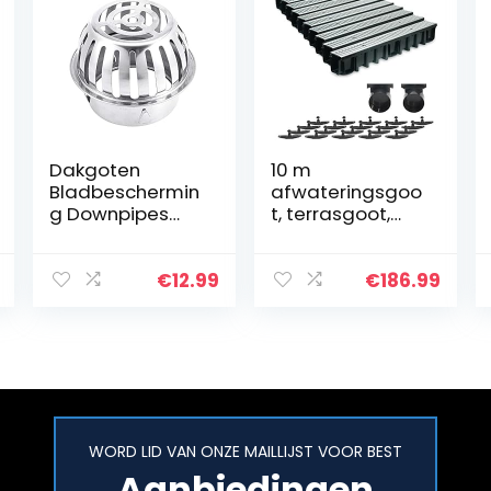
Dakgoten
10 m
Bladbeschermin
afwateringsgoo
g Downpipes
t, terrasgoot,
Gebruikt
verzinkt stalen
Downpipe-zeef
rooster,
Downpipe-
complete set,
€
12.99
€
186.99
bescherming
systeem A15 148
Gootbeschermi
mm, incl.
ng
accessoires
Roestvrijstalen…
WORD LID VAN ONZE MAILLIJST VOOR BEST
Aanbiedingen