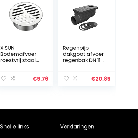
XISUN
Regenpijp
Bodemafvoer
dakgoot afvoer
roestvrij staal
regenbak DN 110
afneembaar
325 D
bodemafvoerfilt
er dakkafvoer
€
9.76
€
20.89
antiblokkerende
voor
afvoerleidingen
…
Snelle links
Verklaringen