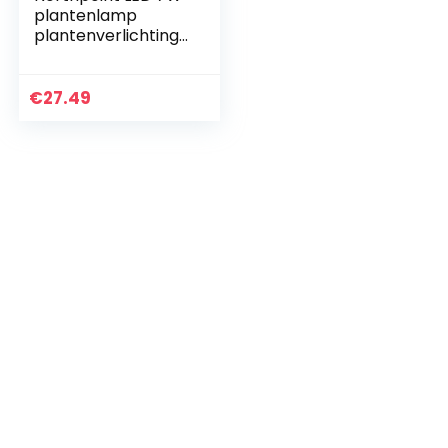
plantenlamp
plantenverlichting
70cm
telescopische
staaf witte
€
27.49
lichtkleur
timerfunctie