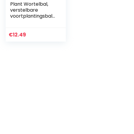
Plant Wortelbal,
verstelbare
voortplantingsbal
voor enten en
rooten(Transparen
t, Small 10 pack)
€
12.49