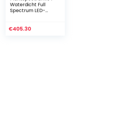
Waterdicht Full
Spectrum LED-
groeilicht voor
kamerplanten I
True Color 97+CRI
€
405.30
Plantengroeilamp I
16…