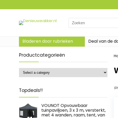
Search
for:
Bladeren door rubrieken
Deal van de d
Productcategorieën
H
Sh
Topdeals!!
VOUNOT Opvouwbaar
tuinpaviljoen, 3 x 3 m, versterkt,
met 4 wanden, raam, tent, van