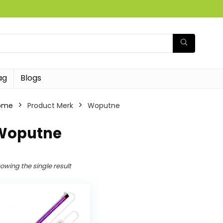
ag
Blogs
ome
Product Merk
‎Woputne
‎Woputne
owing the single result