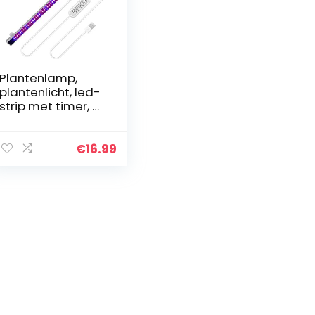
Plantenlamp,
plantenlicht, led-
strip met timer, 4
dimbare
helderheden,
groeilamp, auto-
€
16.99
on/off-lamp,
plantengroeilam
p…