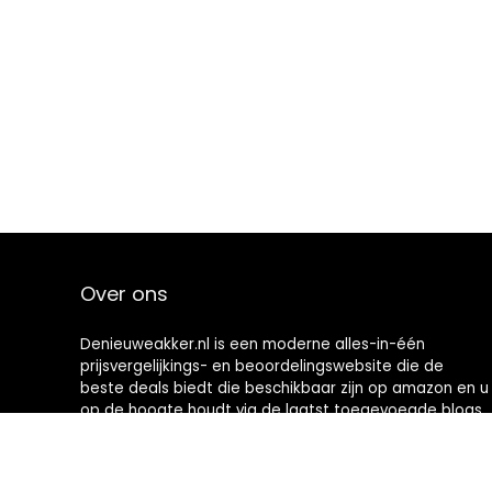
Over ons
Denieuweakker.nl is een moderne alles-in-één
prijsvergelijkings- en beoordelingswebsite die de
beste deals biedt die beschikbaar zijn op amazon en u
op de hoogte houdt via de laatst toegevoegde blogs.
Alle afbeeldingen zijn auteursrechtelijk beschermd
door hun respectievelijke eigenaren. Alle geciteerde
inhoud is afgeleid van hun respectievelijke bronnen.