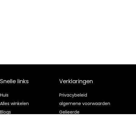
Snelle links
Verklaringen
Huis
Privacybeleid
Alles winkelen
algemene voorwaarden
Blogs
Gelieerde
openbaarmaking
Onze webshops
Adverteren