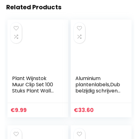
Related Products
Plant Wijnstok
Aluminium
Muur Clip Set 100
plantenlabels,Dub
Stuks Plant Wall
belzijdig schrijven
Clips Vines Muur
op metalen
Clip Tuin Plant Set
folielabels –
Klimplanten Clip
Boomlabels met
€
9.99
€
33.60
Set Planten…
metalen draden
voor buiten…