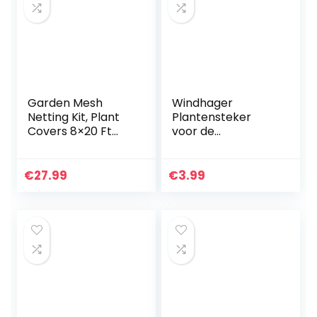
Garden Mesh
Windhager
Netting Kit, Plant
Plantensteker
Covers 8×20 Ft
voor de
Fine Mesh Netting
bevestiging van
& 6 Stks Tuin
plantenbakken
Hoops & 12 Clips &
aan kokos-
€
27.99
€
3.99
Pinnen, Plant
plantenstokken,
Vijver…
zwart, 50 stuks,
06194 metallic