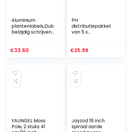
Aluminium
PH
plantenlabels,Dub
distributiepakket
belzijdig schrijven
van 5 x
op metalen
multifunctioneel
folielabels –
Lijmbord tegen
Boomlabels met
Ongedierte |
€
33.60
€
25.99
metalen draden
Efficiënt pakket
voor buiten…
lijmborden |
Effectief voor…
YAUNGEL Moss
Jayzod 18 inch
Pole, 2 stuks 41
spiraal aarde