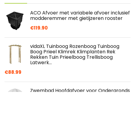
ACO Afvoer met variabele afvoer inclusief
modderemmer met gietijzeren rooster
€
119.90
vidaXL Tuinboog Rozenboog Tuinboog
Boog Prieel Klimrek Klimplanten Rek
Rekken Tuin Prieelboog Trellisboog
Latwerk…
€
88.99
Zwembad Hoofdafvoer voor Ondergronds
Zwembad, 7,7"x 2,8" Zwembad in Grond
Hoofdafvoer Afvoerput, Ronde Hot Spring
Pool-afvoerplaat, Toebehoren voor
Waterinlaatafvoer, Waterafvoer met Schroeven
€
49.02