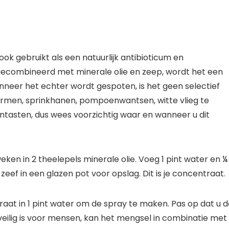
ok gebruikt als een natuurlijk antibioticum en
ecombineerd met minerale olie en zeep, wordt het een
nneer het echter wordt gespoten, is het geen selectief
ormen, sprinkhanen, pompoenwantsen, witte vlieg te
antasten, dus wees voorzichtig waar en wanneer u dit
eken in 2 theelepels minerale olie. Voeg 1 pint water en ¼
eef in een glazen pot voor opslag. Dit is je concentraat.
aat in 1 pint water om de spray te maken. Pas op dat u d
veilig is voor mensen, kan het mengsel in combinatie met