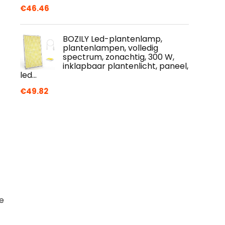
€
46.46
BOZILY Led-plantenlamp,
plantenlampen, volledig
spectrum, zonachtig, 300 W,
inklapbaar plantenlicht, paneel,
led…
€
49.82
e