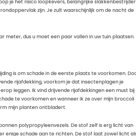
op je het risico loopkevers, belangrijke slakkenbestrijder
ondoppervlak zijn. Je zult waarschijnlijk om de nacht de
ar meter, dus u moet een paar vallen in uw tuin plaatsen.
ding is om schade in de eerste plaats te voorkomen. Do
jvende rijafdekking, voorkom je dat insectenplagen je
rop leggen. Ik vind drijvende rijafdekkingen een must bij
hade te voorkomen en wanneer ik ze over mijn broccoli
rm mijn planten ontbladert.
onnen polypropyleenvezels. De stof zelf is erg licht van
r enige schade aan te richten. De stof laat zowel licht al