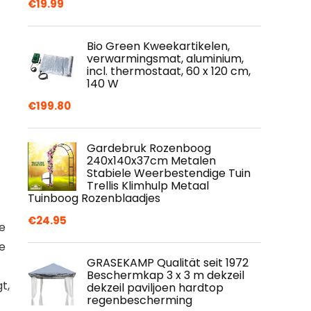
€
19.99
Bio Green Kweekartikelen,
verwarmingsmat, aluminium,
incl. thermostaat, 60 x 120 cm,
140 W
€
199.80
Gardebruk Rozenboog
240x140x37cm Metalen
Stabiele Weerbestendige Tuin
Trellis Klimhulp Metaal
Tuinboog Rozenblaadjes
€
24.95
e
te
GRASEKAMP Qualität seit 1972
Beschermkap 3 x 3 m dekzeil
t,
dekzeil paviljoen hardtop
regenbescherming