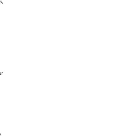
s,
or
s