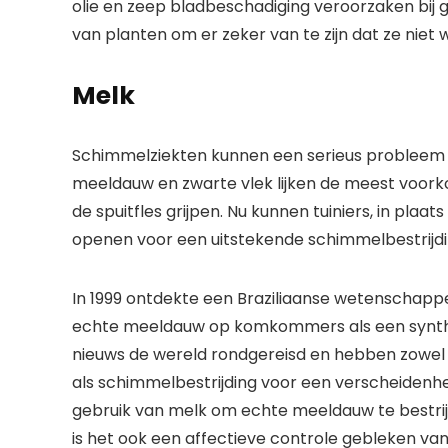
olie en zeep bladbeschadiging veroorzaken bij g
van planten om er zeker van te zijn dat ze niet
Melk
Schimmelziekten kunnen een serieus probleem zij
meeldauw en zwarte vlek lijken de meest voorkom
de spuitfles grijpen. Nu kunnen tuiniers, in plaa
openen voor een uitstekende schimmelbestrijdi
In 1999 ontdekte een Braziliaanse wetenschapper 
echte meeldauw op komkommers als een synthetis
nieuws de wereld rondgereisd en hebben zowel
als schimmelbestrijding voor een verscheidenhei
gebruik van melk om echte meeldauw te bestrij
is het ook een affectieve controle gebleken va