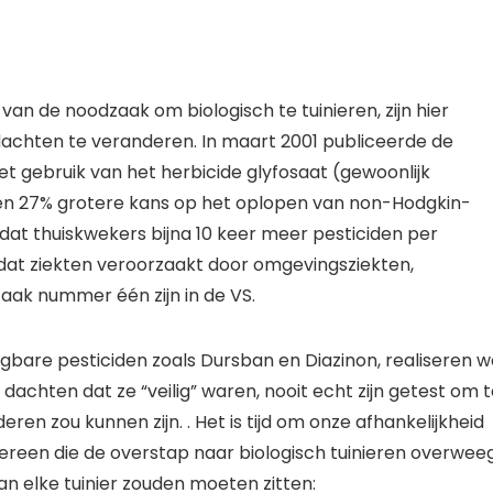
s van de noodzaak om biologisch te tuinieren, zijn hier
dachten te veranderen. In maart 2001 publiceerde de
 gebruik van het herbicide glyfosaat (gewoonlijk
en 27% grotere kans op het oplopen van non-Hodgkin-
dat thuiskwekers bijna 10 keer meer pesticiden per
at ziekten veroorzaakt door omgevingsziekten,
aak nummer één zijn in de VS.
gbare pesticiden zoals Dursban en Diazinon, realiseren w
achten dat ze “veilig” waren, nooit echt zijn getest om 
ren zou kunnen zijn. . Het is tijd om onze afhankelijkheid
ereen die de overstap naar biologisch tuinieren overweeg
 van elke tuinier zouden moeten zitten: