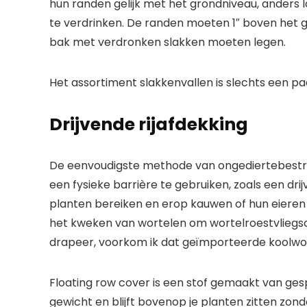
hun randen gelijk met het grondniveau, anders lo
te verdrinken. De randen moeten 1″ boven het gr
bak met verdronken slakken moeten legen.
Het assortiment slakkenvallen is slechts een pa
Drijvende rijafdekking
De eenvoudigste methode van ongediertebestrij
een fysieke barrière te gebruiken, zoals een dri
planten bereiken en erop kauwen of hun eieren e
het kweken van wortelen om wortelroestvliegsc
drapeer, voorkom ik dat geïmporteerde koolwo
Floating row cover is een stof gemaakt van gesp
gewicht en blijft bovenop je planten zitten zonde