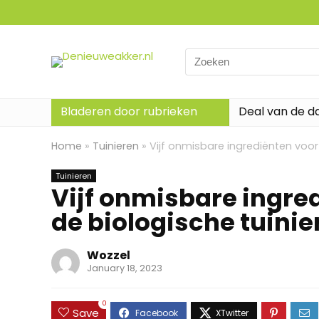
Search
for:
Bladeren door rubrieken
Deal van de d
Home
»
Tuinieren
»
Vijf onmisbare ingrediënten voor 
Tuinieren
Vijf onmisbare ingred
de biologische tuinie
Wozzel
January 18, 2023
0
Save