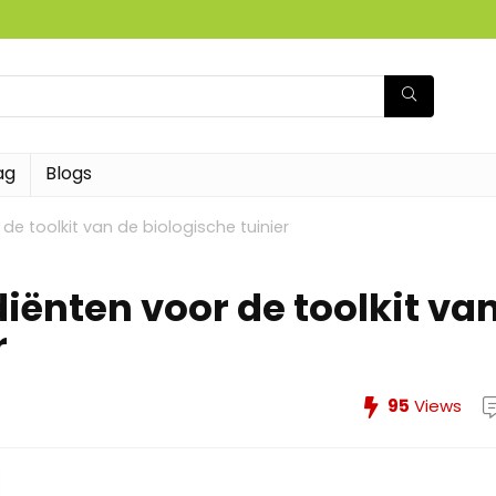
ag
Blogs
de toolkit van de biologische tuinier
iënten voor de toolkit va
r
95
Views