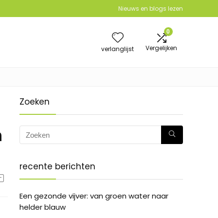
Nieuws en blogs lezen
0
Vergelijken
verlanglijst
Zoeken
n
recente berichten
Een gezonde vijver: van groen water naar
helder blauw